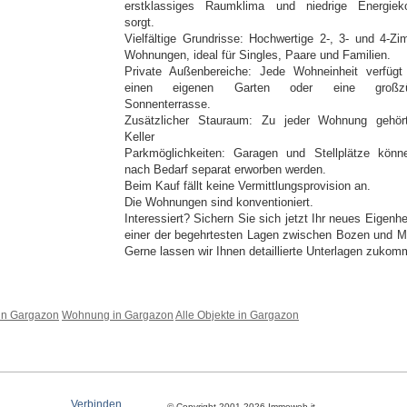
erstklassiges Raumklima und niedrige Energiek
sorgt.
Vielfältige Grundrisse: Hochwertige 2-, 3- und 4-Zi
Wohnungen, ideal für Singles, Paare und Familien.
Private Außenbereiche: Jede Wohneinheit verfügt
einen eigenen Garten oder eine großzü
Sonnenterrasse.
Zusätzlicher Stauraum: Zu jeder Wohnung gehör
Keller
Parkmöglichkeiten: Garagen und Stellplätze könn
nach Bedarf separat erworben werden.
Beim Kauf fällt keine Vermittlungsprovision an.
Die Wohnungen sind konventioniert.
Interessiert? Sichern Sie sich jetzt Ihr neues Eigenh
einer der begehrtesten Lagen zwischen Bozen und M
Gerne lassen wir Ihnen detaillierte Unterlagen zukom
in Gargazon
Wohnung in Gargazon
Alle Objekte in Gargazon
Verbinden
© Copyright 2001-2026 Immoweb.it