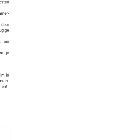
osten
mmer-
 über
gige
t ein
en je
eim in
eran.
men!