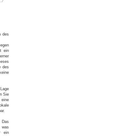
n des
legen
t ein
erner
ieses
e des
keine
 Lage
n Sie
 eine
okale
ar.
. Das
, was
r ein