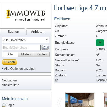
Hochwertige 4-Zim
Eckdaten
Objektart
Wohnun
Ort
Gargaz
Suchen
Anbieten
Zimmer
4
A
Energieklasse
Kaufpreis
660'000
Alle
Mieten
Kaufen
Konventioniert
Gesamtfläche m²
122.0
Suchen
Status
Neu
Alle Optionen anzeigen
Baujahr
2026
Zustand
Erstbez
Neubauten
ID
IW1093
Anbieterliste
Mein Immoweb
Login