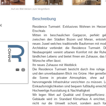
Auf ein Bild klicken zum Vergrößern
Beschreibung
 €
Residence Turmwirt: Exklusives Wohnen im Herze
Etschtals
Mitten im beschaulichen Gargazon, perfekt ge
zwischen den Städten Bozen und Meran, entsteh
neues Juwel welches traditionelle Bauformen mit mod
Architektur verbindet: die Residence Turmwirt. D
Neubauprojekt vereint urbanen Komfort mit der Ruh
ländlichen Lebens und bietet Ihnen ein Zuhause, das 
Wünsche offen lässt.
Ihr neues Zuhause mit Weitblick
Die Residence Turmwirt besticht durch ihre ruhige
und den unverbaubaren Blick ins Grüne. Hier genieße
die Sonne in privater Atmosphäre, ohne auf
hervorragende Infrastruktur verzichten zu müssen. L
Einkaufsmöglichkeiten sind bequem fußläufig erreichb
Hochwertige Ausstattung & Nachhaltigkeit
Wir legen Wert auf Qualität und Energieeffizienz
Gebäude wird im Standard KlimaHaus A errichtet
nicht nur die Umwelt schont, sondern auch fü