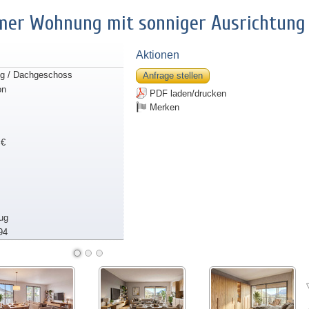
mer Wohnung mit sonniger Ausrichtung
Aktionen
g / Dachgeschoss
Anfrage stellen
on
PDF laden/drucken
Merken
 €
ug
94