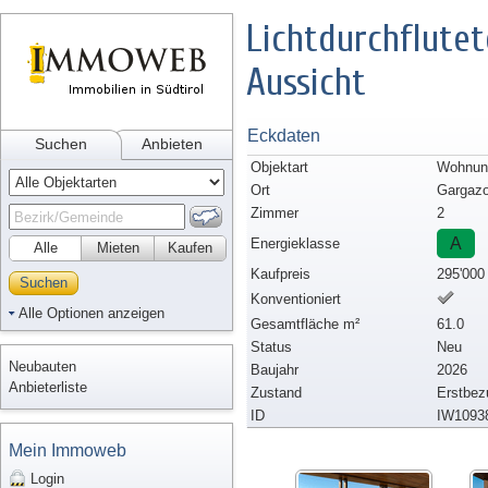
Lichtdurchflute
Aussicht
Eckdaten
Suchen
Anbieten
Objektart
Wohnung
Ort
Gargaz
Zimmer
2
A
Energieklasse
Alle
Mieten
Kaufen
Kaufpreis
295'000
Suchen
Konventioniert
Alle Optionen anzeigen
Gesamtfläche m²
61.0
Status
Neu
Neubauten
Baujahr
2026
Anbieterliste
Zustand
Erstbez
ID
IW1093
Mein Immoweb
Login