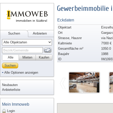
Gewerbeimmobilie i
Eckdaten
Objektart
Einzelh
Ort
Gargaz
Suchen
Anbieten
Strasse, Hausnr
via Naz
Kaltmiete
7'000 €
Gesamtfläche m²
1050.0
Baujahr
1988
Alle
Mieten
Kaufen
ID
IW1093
Suchen
Alle Optionen anzeigen
Neubauten
Anbieterliste
Mein Immoweb
Login