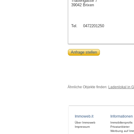
Trattengasse 7
39042 Brixen
Tel.
0472201250
Anfrage stellen
Ähnliche Objekte finden:
Ladenlokal in 
Immoweb.it
Informationen
Über Immoweb
Immobilienprofis
Impressum
Privatanbieter
Werbung auf Im