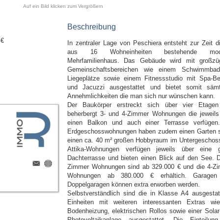
Auf ein Bild klicken zum Vergrößern
Beschreibung
 €
In zentraler Lage von Peschiera entsteht zur Zeit d
aus 16 Wohneinheiten bestehende mod
Mehrfamilienhaus. Das Gebäude wird mit großzü
Gemeinschaftsbereichen wie einem Schwimmba
Liegeplätze sowie einem Fitnessstudio mit Spa-Be
und Jacuzzi ausgestattet und bietet somit sämt
Annehmlichkeiten die man sich nur wünschen kann.
Der Baukörper erstreckt sich über vier Etage
beherbergt 3- und 4-Zimmer Wohnungen die jeweils
einen Balkon und auch einer Terrasse verfügen
Erdgeschosswohnungen haben zudem einen Garten 
einen ca. 40 m² großen Hobbyraum im Untergeschoss
Attika-Wohnungen verfügen jeweils über eine 
Dachterrasse und bieten einen Blick auf den See. D
Zimmer Wohnungen sind ab 329.000 € und die 4-Z
Wohnungen ab 380.000 € erhältich. Garagen
Doppelgaragen können extra erworben werden.
Selbstverständlich sind die in Klasse A4 ausgestat
Einheiten mit weiteren interessanten Extras wi
Bodenheizung, elektrischen Rollos sowie einer Solar
Photovoltaikanlage ausgestattet. Die Einteilun