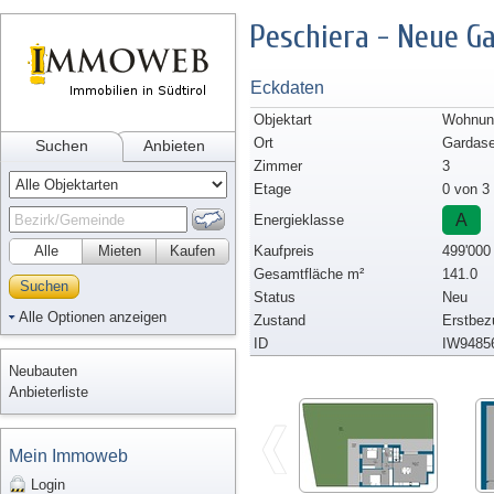
Peschiera - Neue 
Eckdaten
Objektart
Wohnun
Ort
Gardas
Suchen
Anbieten
Zimmer
3
Etage
0 von 3
A
Energieklasse
Alle
Mieten
Kaufen
Kaufpreis
499'000
Gesamtfläche m²
141.0
Suchen
Status
Neu
Alle Optionen anzeigen
Zustand
Erstbez
ID
IW9485
Neubauten
Anbieterliste
Mein Immoweb
Login