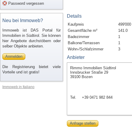
Password vergessen
Details
Neu bei Immoweb?
Kaufpreis
499'000
Immoweb ist DAS Portal für
Gesamtfläche m²
141.0
Immobilien in Südtirol. Sie können
Badezimmer
1
hier Angebote durchstöbern oder
Balkone/Terrassen
1
selber Objekte anbieten.
Wohn-/Schlafzimmer
3
Anmelden
Anbieter
Die Registrierung bietet viele
Rimmo Immobilien Südtirol
Vorteile und ist gratis!
Innsbrucker Straße 29
39100 Bozen
Immoweb in Italiano
Tel.
+39 0471 982 844
Anfrage stellen