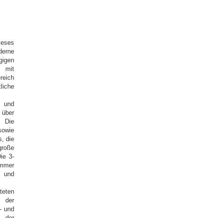
ieses
erne
gigen
d mit
reich
liche
n und
 über
. Die
sowie
, die
große
ie 3-
immer
 und
teten
e der
- und
g der