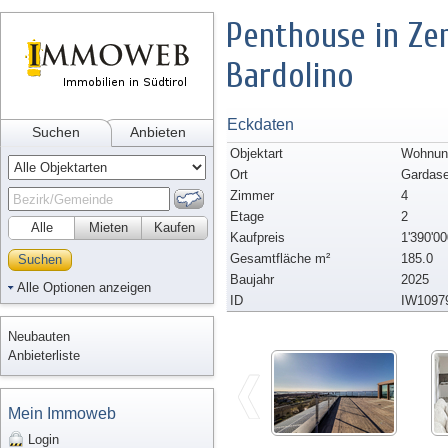
Penthouse in Ze
Bardolino
Eckdaten
Suchen
Anbieten
Objektart
Wohnung
Ort
Gardas
Zimmer
4
Etage
2
Alle
Mieten
Kaufen
Kaufpreis
1'390'00
Gesamtfläche m²
185.0
Suchen
Baujahr
2025
Alle Optionen anzeigen
ID
IW1097
Neubauten
Anbieterliste
Mein Immoweb
Login