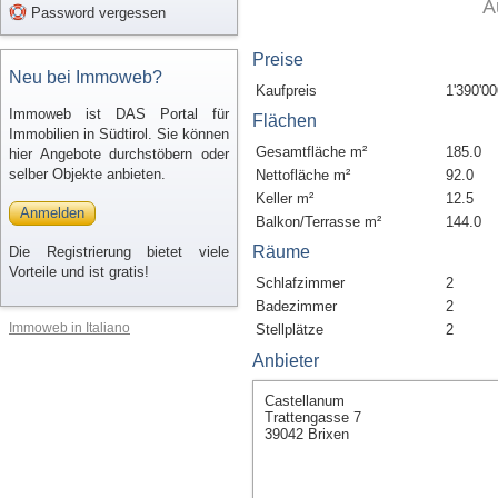
A
Password vergessen
Preise
Neu bei Immoweb?
Kaufpreis
1'390'00
Immoweb ist DAS Portal für
Flächen
Immobilien in Südtirol. Sie können
Gesamtfläche m²
185.0
hier Angebote durchstöbern oder
selber Objekte anbieten.
Nettofläche m²
92.0
Keller m²
12.5
Anmelden
Balkon/Terrasse m²
144.0
Räume
Die Registrierung bietet viele
Vorteile und ist gratis!
Schlafzimmer
2
Badezimmer
2
Immoweb in Italiano
Stellplätze
2
Anbieter
Castellanum
Trattengasse 7
39042 Brixen