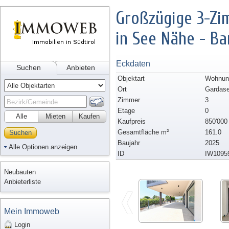
Großzügige 3-Zi
in See Nähe - Ba
Eckdaten
Suchen
Anbieten
Objektart
Wohnun
Ort
Gardas
Zimmer
3
Etage
0
Alle
Mieten
Kaufen
Kaufpreis
850'000
Gesamtfläche m²
161.0
Suchen
Baujahr
2025
Alle Optionen anzeigen
ID
IW1095
Neubauten
Anbieterliste
Mein Immoweb
Login