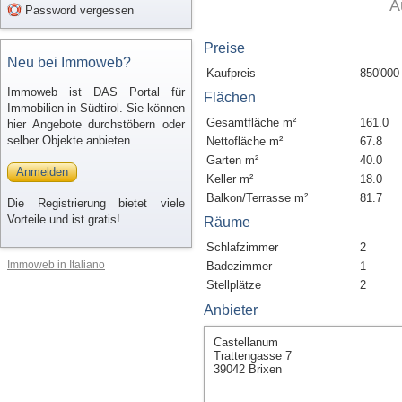
A
Password vergessen
Preise
Neu bei Immoweb?
Kaufpreis
850'000
Immoweb ist DAS Portal für
Flächen
Immobilien in Südtirol. Sie können
Gesamtfläche m²
161.0
hier Angebote durchstöbern oder
selber Objekte anbieten.
Nettofläche m²
67.8
Garten m²
40.0
Anmelden
Keller m²
18.0
Balkon/Terrasse m²
81.7
Die Registrierung bietet viele
Vorteile und ist gratis!
Räume
Schlafzimmer
2
Immoweb in Italiano
Badezimmer
1
Stellplätze
2
Anbieter
Castellanum
Trattengasse 7
39042 Brixen