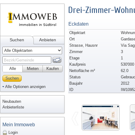
Drei-Zimmer-Wohnu
Eckdaten
Objektart
Wohnung
Ort
Gardas
Suchen
Anbieten
Strasse, Hausnr
Via Sag
Zimmer
3
Etage
1
Kaufpreis
530'000
Alle
Mieten
Kaufen
Nettofläche m²
62.0
Status
Gebrauc
Suchen
Baujahr
2012
Alle Optionen anzeigen
ID
IW1095
Neubauten
Anbieterliste
Mein Immoweb
Login