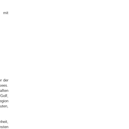
 mit
r der
sees.
aften
Golf,
gion
uten,
heit,
sten