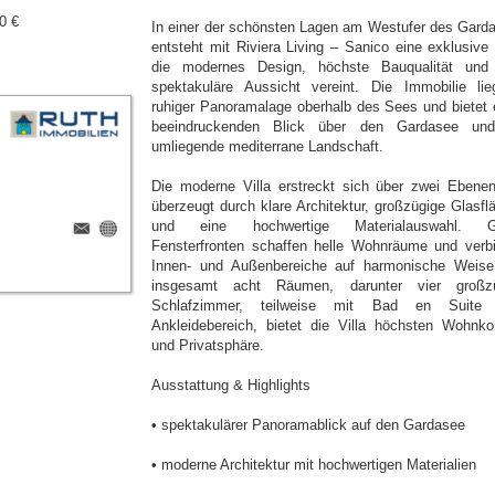
0 €
In einer der schönsten Lagen am Westufer des Gard
entsteht mit Riviera Living – Sanico eine exklusive V
die modernes Design, höchste Bauqualität und
spektakuläre Aussicht vereint. Die Immobilie lie
ruhiger Panoramalage oberhalb des Sees und bietet 
beeindruckenden Blick über den Gardasee un
umliegende mediterrane Landschaft.
Die moderne Villa erstreckt sich über zwei Ebene
überzeugt durch klare Architektur, großzügige Glasfl
und eine hochwertige Materialauswahl. G
Fensterfronten schaffen helle Wohnräume und verb
Innen- und Außenbereiche auf harmonische Weise
insgesamt acht Räumen, darunter vier großz
Schlafzimmer, teilweise mit Bad en Suite 
Ankleidebereich, bietet die Villa höchsten Wohnko
und Privatsphäre.
Ausstattung & Highlights
• spektakulärer Panoramablick auf den Gardasee
• moderne Architektur mit hochwertigen Materialien