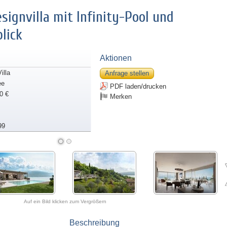
esignvilla mit Infinity-Pool und
lick
Aktionen
illa
Anfrage stellen
ee
PDF laden/drucken
0 €
Merken
99
Auf ein Bild klicken zum Vergrößern
Beschreibung