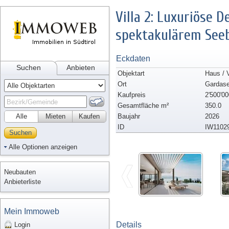
Villa 2: Luxuriöse D
spektakulärem Seeb
Eckdaten
Suchen
Anbieten
Objektart
Haus / V
Ort
Gardas
Kaufpreis
2'500'00
Gesamtfläche m²
350.0
Alle
Mieten
Kaufen
Baujahr
2026
ID
IW1102
Suchen
Alle Optionen anzeigen
Neubauten
Anbieterliste
Mein Immoweb
Details
Login