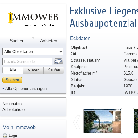
Exklusive Liegen
Ausbaupotenzial
Eckdaten
Suchen
Anbieten
Objektart
Haus / 
Ort
Gardas
Strasse, Hausnr
Via per
Kaufpreis
Preis a
Alle
Mieten
Kaufen
Nettofläche m²
315.0
Status
Gebrauc
Suchen
Baujahr
1970
Alle Optionen anzeigen
ID
IW1101
Neubauten
Anbieterliste
Mein Immoweb
Login