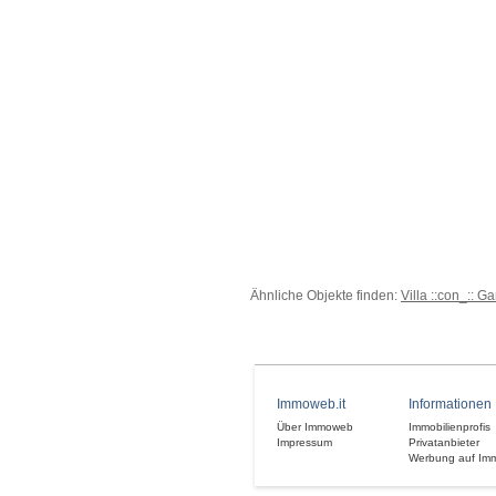
Ähnliche Objekte finden:
Villa ::con_:: G
Immoweb.it
Informationen
Über Immoweb
Immobilienprofis
Impressum
Privatanbieter
Werbung auf Im