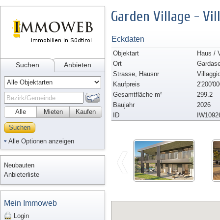
Garden Village - Vil
Eckdaten
Objektart
Haus / V
Ort
Gardas
Suchen
Anbieten
Strasse, Hausnr
Villaggi
Kaufpreis
2'200'00
Gesamtfläche m²
299.2
Baujahr
2026
Alle
Mieten
Kaufen
ID
IW1092
Suchen
Alle Optionen anzeigen
Neubauten
Anbieterliste
Mein Immoweb
Login