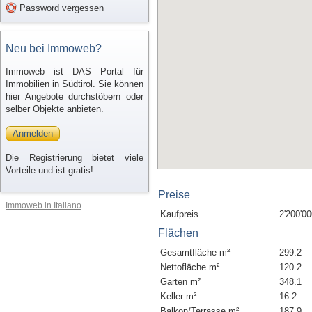
Password vergessen
Neu bei Immoweb?
Immoweb ist DAS Portal für
Immobilien in Südtirol. Sie können
hier Angebote durchstöbern oder
selber Objekte anbieten.
Anmelden
Die Registrierung bietet viele
Vorteile und ist gratis!
Preise
Immoweb in Italiano
Kaufpreis
2'200'00
Flächen
Gesamtfläche m²
299.2
Nettofläche m²
120.2
Garten m²
348.1
Keller m²
16.2
Balkon/Terrasse m²
187.9