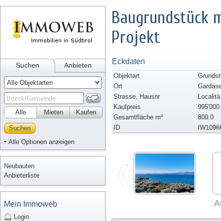
Baugrundstück m
Projekt
Eckdaten
Suchen
Anbieten
Objektart
Grundst
Ort
Gardas
Strasse, Hausnr
Localit
Kaufpreis
995'000
Alle
Mieten
Kaufen
Gesamtfläche m²
800.0
ID
IW1096
Suchen
Alle Optionen anzeigen
Neubauten
Anbieterliste
A
Mein Immoweb
Login