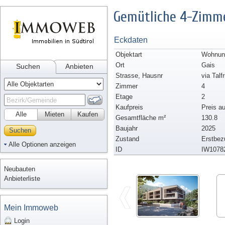
Gemütliche 4-Zimm
Eckdaten
Objektart
Wohnun
Ort
Gais
Suchen
Anbieten
Strasse, Hausnr
via Talf
Zimmer
4
Etage
2
Kaufpreis
Preis a
Alle
Mieten
Kaufen
Gesamtfläche m²
130.8
Baujahr
2025
Suchen
Zustand
Erstbez
Alle Optionen anzeigen
ID
IW1078
Neubauten
Anbieterliste
Mein Immoweb
Login