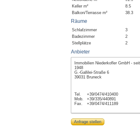
Keller m²
8.5
Balkon/Terrasse m²
38.3
Räume
Schlafzimmer
3
Badezimmer
2
Stellplätze
2
Anbieter
Immobilien Niederkofler GmbH - seit
1948
G.-Gallilei-Straße 6
39031 Bruneck
Tel.
+39/0474/410400
Mob.
+39/335/440891
Fax.
+39/0474/411189
Anfrage stellen