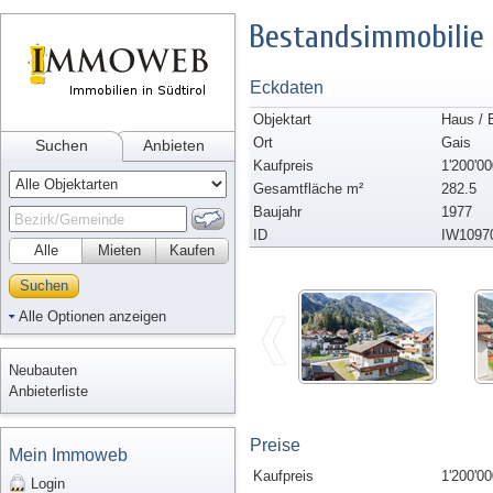
Bestandsimmobilie 
Eckdaten
Objektart
Haus / 
Ort
Gais
Suchen
Anbieten
Kaufpreis
1'200'00
Gesamtfläche m²
282.5
Baujahr
1977
ID
IW1097
Alle
Mieten
Kaufen
Suchen
Alle Optionen anzeigen
Neubauten
Anbieterliste
Preise
Mein Immoweb
Kaufpreis
1'200'00
Login