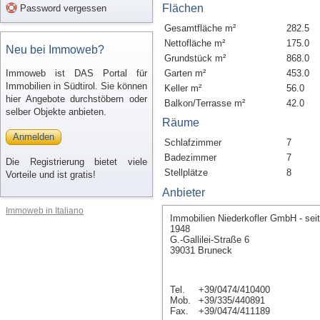
Flächen
Password vergessen
Gesamtfläche m²
282.5
Nettofläche m²
175.0
Neu bei Immoweb?
Grundstück m²
868.0
Immoweb ist DAS Portal für
Garten m²
453.0
Immobilien in Südtirol. Sie können
Keller m²
56.0
hier Angebote durchstöbern oder
Balkon/Terrasse m²
42.0
selber Objekte anbieten.
Räume
Anmelden
Schlafzimmer
7
Badezimmer
7
Die Registrierung bietet viele
Stellplätze
8
Vorteile und ist gratis!
Anbieter
Immoweb in Italiano
Immobilien Niederkofler GmbH - seit
1948
G.-Gallilei-Straße 6
39031 Bruneck
Tel.
+39/0474/410400
Mob.
+39/335/440891
Fax.
+39/0474/411189