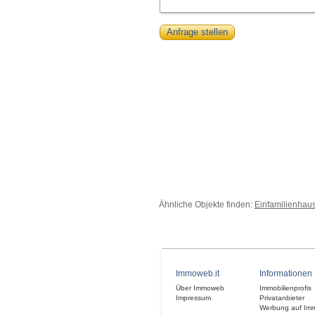
Anfrage stellen
Ähnliche Objekte finden:
Einfamilienhaus
Immoweb.it
Informationen
Über Immoweb
Immobilienprofis
Impressum
Privatanbieter
Werbung auf Im