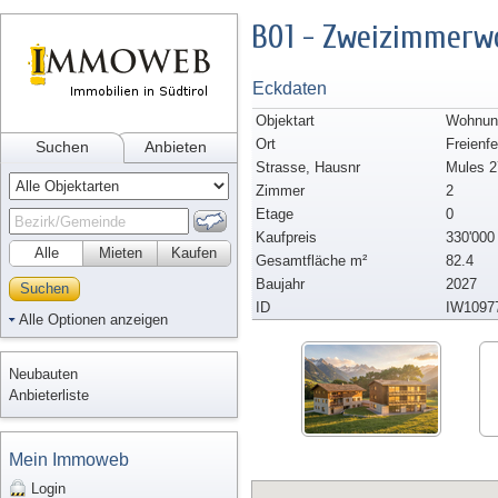
B01 - Zweizimmerw
Eckdaten
Objektart
Wohnun
Ort
Freienfe
Suchen
Anbieten
Strasse, Hausnr
Mules 2
Zimmer
2
Etage
0
Kaufpreis
330'000
Alle
Mieten
Kaufen
Gesamtfläche m²
82.4
Baujahr
2027
Suchen
ID
IW1097
Alle Optionen anzeigen
Neubauten
Anbieterliste
Mein Immoweb
Login