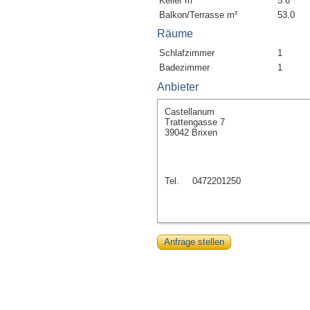
Keller m²
5.6
Balkon/Terrasse m²
53.0
Räume
Schlafzimmer
1
Badezimmer
1
Anbieter
Castellanum
Trattengasse 7
39042 Brixen
Tel.
0472201250
Anfrage stellen