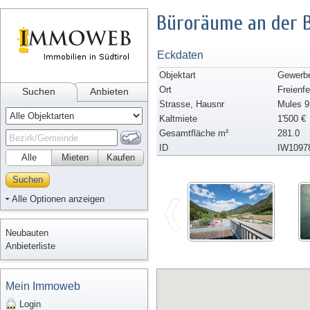
Büroräume an der 
Eckdaten
Objektart
Gewerbe
Ort
Freienfe
Suchen
Anbieten
Strasse, Hausnr
Mules 9
Kaltmiete
1'500 €
Gesamtfläche m²
281.0
ID
IW1097
Alle
Mieten
Kaufen
Suchen
Alle Optionen anzeigen
Neubauten
Anbieterliste
Mein Immoweb
Login