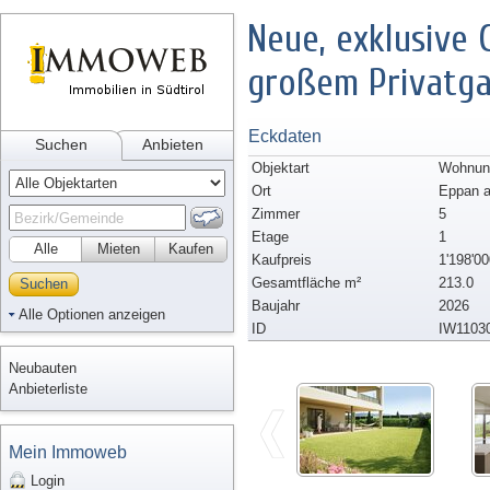
Neue, exklusive
großem Privatga
Eckdaten
Suchen
Anbieten
Objektart
Wohnun
Ort
Eppan a
Zimmer
5
Etage
1
Alle
Mieten
Kaufen
Kaufpreis
1'198'00
Gesamtfläche m²
213.0
Suchen
Baujahr
2026
Alle Optionen anzeigen
ID
IW1103
Neubauten
Anbieterliste
Mein Immoweb
Login