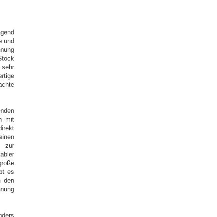
agend
e und
hnung
Stock
sehr
tige
achte
enden
m mit
irekt
einen
n zur
abler
große
bt es
n den
nnung
nders