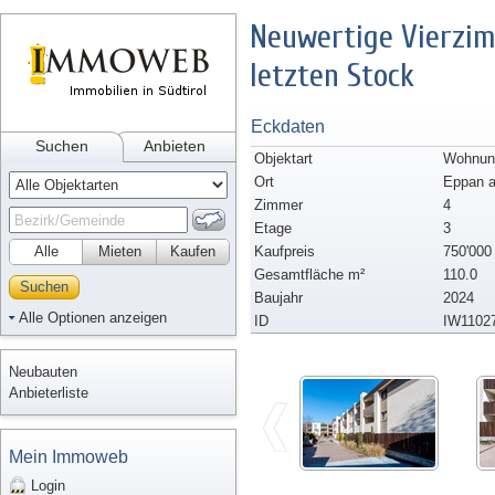
Neuwertige Vierzi
letzten Stock
Eckdaten
Suchen
Anbieten
Objektart
Wohnun
Ort
Eppan a
Zimmer
4
Etage
3
Alle
Mieten
Kaufen
Kaufpreis
750'000
Gesamtfläche m²
110.0
Suchen
Baujahr
2024
Alle Optionen anzeigen
ID
IW1102
Neubauten
Anbieterliste
Mein Immoweb
Login