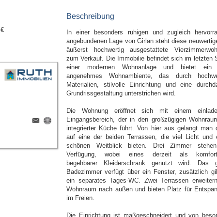
Beschreibung
 €
In einer besonders ruhigen und zugleich hervorr
angebundenen Lage von Girlan steht diese neuwertig
äußerst hochwertig ausgestattete Vierzimmerwo
zum Verkauf. Die Immobilie befindet sich im letzten 
einer modernen Wohnanlage und bietet ein 
angenehmes Wohnambiente, das durch hochwer
Materialien, stilvolle Einrichtung und eine durchd
Grundrissgestaltung unterstrichen wird.
Die Wohnung eröffnet sich mit einem einlad
Eingangsbereich, der in den großzügigen Wohnrau
integrierter Küche führt. Von hier aus gelangt man d
auf eine der beiden Terrassen, die viel Licht und 
schönen Weitblick bieten. Drei Zimmer stehe
Verfügung, wobei eines derzeit als komfort
begehbarer Kleiderschrank genutzt wird. Das 
Badezimmer verfügt über ein Fenster, zusätzlich gi
ein separates Tages-WC. Zwei Terrassen erweiter
Wohnraum nach außen und bieten Platz für Entspa
im Freien.
Die Einrichtung ist maßgeschneidert und von beso