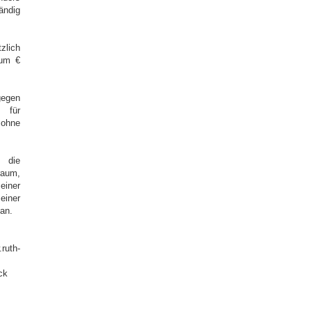
ändig
zlich
 um €
gegen
 für
ohne
 die
raum,
iner
einer
lan.
uth-
ck