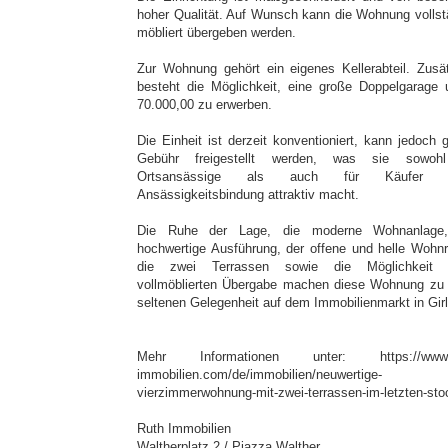
hoher Qualität. Auf Wunsch kann die Wohnung vollst
möbliert übergeben werden.
Zur Wohnung gehört ein eigenes Kellerabteil. Zusät
besteht die Möglichkeit, eine große Doppelgarage
70.000,00 zu erwerben.
Die Einheit ist derzeit konventioniert, kann jedoch 
Gebühr freigestellt werden, was sie sowohl
Ortsansässige als auch für Käufer 
Ansässigkeitsbindung attraktiv macht.
Die Ruhe der Lage, die moderne Wohnanlage,
hochwertige Ausführung, der offene und helle Wohn
die zwei Terrassen sowie die Möglichkeit e
vollmöblierten Übergabe machen diese Wohnung zu 
seltenen Gelegenheit auf dem Immobilienmarkt in Gir
Mehr Informationen unter: https://www.r
immobilien.com/de/immobilien/neuwertige-
vierzimmerwohnung-mit-zwei-terrassen-im-letzten-sto
Ruth Immobilien
Waltherplatz 2 / Piazza Walther