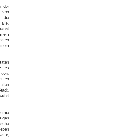
n der
n von
t die
alle,
kannt
ernem
neten
einem
täten
e es
nden.
uten
allen
tadt,
wahrt
nomie
sigen
ische
 leben
atur,