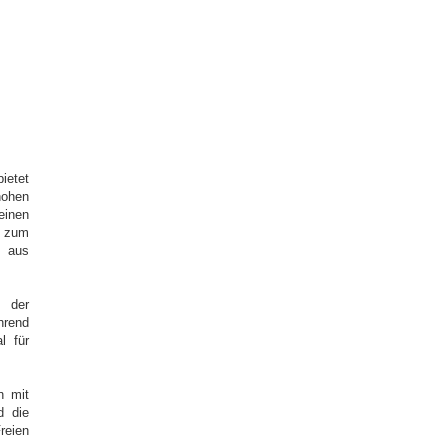
ietet
ohen
einen
g zum
 aus
s der
hrend
l für
n mit
d die
reien