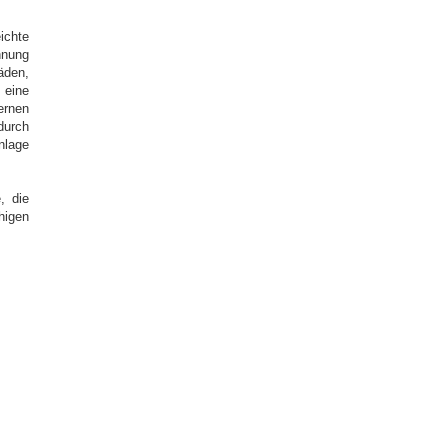
ichte
hnung
äden,
 eine
rnen
durch
nlage
, die
uhigen