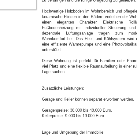
zu verbringen und die ruhige Umgebung zu genießen.
Hochwertige Holzböden im Wohnbereich und pflegele
keramische Fliesen in den Bädern verleihen der Wo
einen eleganten Charakter. Elektrische Rolll
Fußbodenheizung mit individueller Steuerung und
dezentrale Lüftungsanlage tragen zum mode
Wohnkomfort bei. Das Heiz- und Kühlsystem wird 
eine effiziente Wärmepumpe und eine Photovoltaika
unterstützt.
Diese Wohnung ist perfekt für Familien oder Paare
viel Platz und eine flexible Raumaufteilung in einer r
Lage suchen.
Zusätzliche Leistungen:
Garage und Keller können separat erworben werden.
Garagenpreise: 38.000 bis 48.000 Euro.
Kellerpreise: 9.000 bis 19.000 Euro.
Lage und Umgebung der Immobilie: