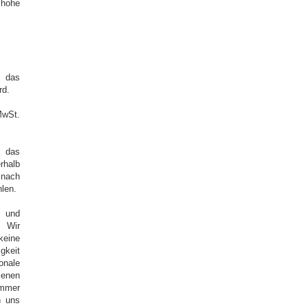
 hohe
n das
rd.
MwSt.
d das
rhalb
 nach
len.
e und
. Wir
keine
igkeit
onale
ienen
immer
n uns