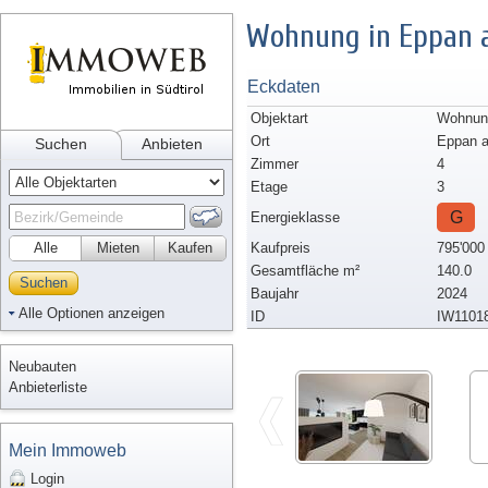
Wohnung in Eppan 
Eckdaten
Objektart
Wohnun
Ort
Eppan a
Suchen
Anbieten
Zimmer
4
Etage
3
G
Energieklasse
Alle
Mieten
Kaufen
Kaufpreis
795'000
Gesamtfläche m²
140.0
Suchen
Baujahr
2024
Alle Optionen anzeigen
ID
IW1101
Neubauten
Anbieterliste
Mein Immoweb
Login