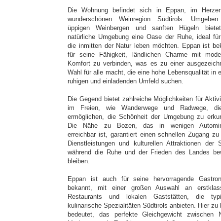
Die Wohnung befindet sich in Eppan, im Herze
wunderschönen Weinregion Südtirols. Umgebe
üppigen Weinbergen und sanften Hügeln biete
natürliche Umgebung eine Oase der Ruhe, ideal für 
die inmitten der Natur leben möchten. Eppan ist be
für seine Fähigkeit, ländlichen Charme mit mod
Komfort zu verbinden, was es zu einer ausgezeich
Wahl für alle macht, die eine hohe Lebensqualität in 
ruhigen und einladenden Umfeld suchen.
Die Gegend bietet zahlreiche Möglichkeiten für Aktivi
im Freien, wie Wanderwege und Radwege, di
ermöglichen, die Schönheit der Umgebung zu erku
Die Nähe zu Bozen, das in wenigen Automin
erreichbar ist, garantiert einen schnellen Zugang zu 
Dienstleistungen und kulturellen Attraktionen der S
während die Ruhe und der Frieden des Landes be
bleiben.
Eppan ist auch für seine hervorragende Gastro
bekannt, mit einer großen Auswahl an erstklas
Restaurants und lokalen Gaststätten, die typ
kulinarische Spezialitäten Südtirols anbieten. Hier zu
bedeutet, das perfekte Gleichgewicht zwischen N