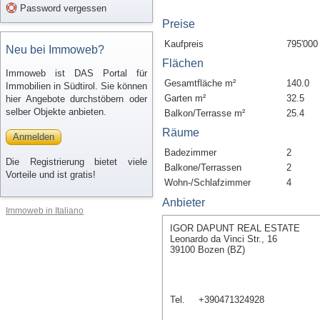
Password vergessen
Preise
Kaufpreis
795'000
Neu bei Immoweb?
Flächen
Immoweb ist DAS Portal für
Gesamtfläche m²
140.0
Immobilien in Südtirol. Sie können
Garten m²
32.5
hier Angebote durchstöbern oder
selber Objekte anbieten.
Balkon/Terrasse m²
25.4
Räume
Anmelden
Badezimmer
2
Die Registrierung bietet viele
Balkone/Terrassen
2
Vorteile und ist gratis!
Wohn-/Schlafzimmer
4
Anbieter
Immoweb in Italiano
IGOR DAPUNT REAL ESTATE
Leonardo da Vinci Str., 16
39100 Bozen (BZ)
Tel.
+390471324928