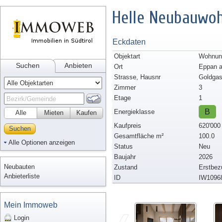
Helle Neubauwoh
Eckdaten
Objektart
Wohnun
Suchen
Anbieten
Ort
Eppan a
Strasse, Hausnr
Goldgas
Zimmer
3
Etage
1
B
Energieklasse
Alle
Mieten
Kaufen
Kaufpreis
620'000
Suchen
Gesamtfläche m²
100.0
Alle Optionen anzeigen
Status
Neu
Baujahr
2026
Neubauten
Zustand
Erstbez
Anbieterliste
ID
IW1096
Mein Immoweb
Login