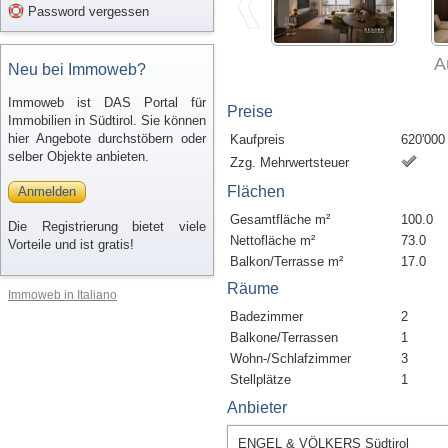
Password vergessen
A
Neu bei Immoweb?
Immoweb ist DAS Portal für
Preise
Immobilien in Südtirol. Sie können
hier Angebote durchstöbern oder
Kaufpreis
620'000
selber Objekte anbieten.
Zzg. Mehrwertsteuer
Flächen
Anmelden
Gesamtfläche m²
100.0
Die Registrierung bietet viele
Nettofläche m²
73.0
Vorteile und ist gratis!
Balkon/Terrasse m²
17.0
Räume
Immoweb in Italiano
Badezimmer
2
Balkone/Terrassen
1
Wohn-/Schlafzimmer
3
Stellplätze
1
Anbieter
ENGEL & VÖLKERS Südtirol