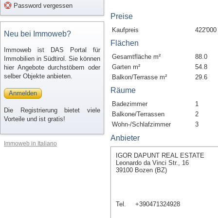
Password vergessen
Preise
Kaufpreis
422'000
Neu bei Immoweb?
Flächen
Immoweb ist DAS Portal für
Gesamtfläche m²
88.0
Immobilien in Südtirol. Sie können
Garten m²
54.8
hier Angebote durchstöbern oder
selber Objekte anbieten.
Balkon/Terrasse m²
29.6
Räume
Anmelden
Badezimmer
1
Die Registrierung bietet viele
Balkone/Terrassen
2
Vorteile und ist gratis!
Wohn-/Schlafzimmer
3
Anbieter
Immoweb in Italiano
IGOR DAPUNT REAL ESTATE
Leonardo da Vinci Str., 16
39100 Bozen (BZ)
Tel.
+390471324928