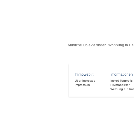
Ähnliche Objekte finden:
Wohnung in De
Immoweb.it
Informationen
Über Immoweb
Immobilienprofis
Impressum
Privatanbieter
Werbung auf Im