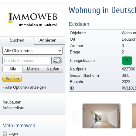
Wohnung in Deutsc
Eckdaten
Objektart
Wohnun
Ort
Deutsch
Suchen
Anbieten
Zimmer
3
Etage
2
A
Energieklasse
Alle
Mieten
Kaufen
Kaufpreis
422'000
Gesamtfläche m²
88.0
Suchen
Baujahr
2023
Alle Optionen anzeigen
ID
IW1101
Neubauten
Anbieterliste
Mein Immoweb
Login