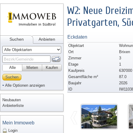
W2: Neue Dreizi
Privatgarten, S
Eckdaten
Suchen
Anbieten
Objektart
Wohnun
Ort
Brixen
Zimmer
3
Etage
1
Alle
Mieten
Kaufen
Kaufpreis
630'000
Gesamtfläche m²
87.0
Suchen
Baujahr
2026
Alle Optionen anzeigen
ID
IW1103
Neubauten
Anbieterliste
Mein Immoweb
Login