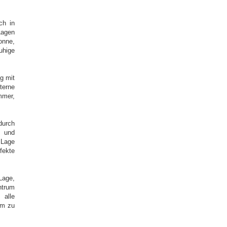
ch in
Lagen
onne,
hige
g mit
terne
mmer,
durch
 und
 Lage
fekte
Lage,
trum
 alle
em zu