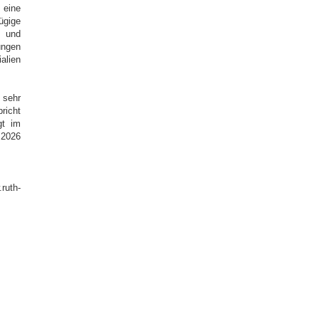
 eine
gige
n und
ungen
alien
 sehr
richt
gt im
 2026
uth-