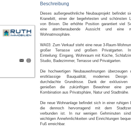
Beschreibung
Dieses außergewöhnliche Neubauprojekt befindet si
Kranebitt, einer der begehrtesten und schönsten 
von Brixen. Die erhöhte Position garantiert viel S
eine atemberaubende Aussicht und eine ru
Wohnatmosphäre.
WA03: Zum Verkauf steht eine neue 3-Raum-Wohnun
großer Terrasse und großem Privatgarten. In
Einteilung: Eingang, Wohnraum mit Küche, Schlafzi
Studio, Badezimmer, Terrasse und Privatgarten.
Die hochwertigen Neubauwohnungen überzeugen 
erstklassige Bauqualität, modernes Design
durchdachte Grundrisse. Dank der exklusiven
genießen die zukünftigen Bewohner eine per
Kombination aus Privatsphäre, Natur und Stadtnähe.
Die neue Wohnanlage befindet sich in einer ruhigen 
die dennoch hervorragend mit dem Stadtzen
verbunden ist. In nur wenigen Gehminuten sind
wichtigen Annehmlichkeiten und Einrichtungen bequ
Fuß erreichbar.