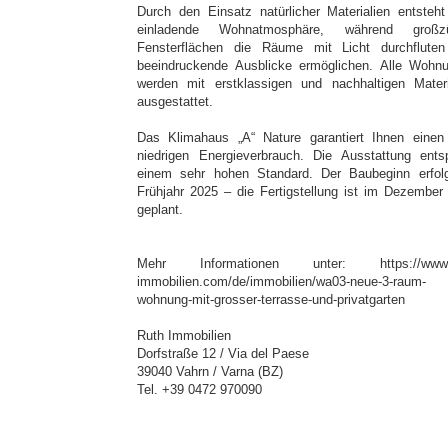
Durch den Einsatz natürlicher Materialien entsteht
einladende Wohnatmosphäre, während großzü
Fensterflächen die Räume mit Licht durchflute
beeindruckende Ausblicke ermöglichen. Alle Wohn
werden mit erstklassigen und nachhaltigen Materi
ausgestattet.
Das Klimahaus „A“ Nature garantiert Ihnen einen
niedrigen Energieverbrauch. Die Ausstattung entsp
einem sehr hohen Standard. Der Baubeginn erfol
Frühjahr 2025 – die Fertigstellung ist im Dezember
geplant.
Mehr Informationen unter: https://www.r
immobilien.com/de/immobilien/wa03-neue-3-raum-
wohnung-mit-grosser-terrasse-und-privatgarten
Ruth Immobilien
Dorfstraße 12 / Via del Paese
39040 Vahrn / Varna (BZ)
Tel. +39 0472 970090