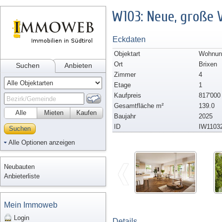
W103: Neue, große
Eckdaten
Objektart
Wohnun
Ort
Brixen
Suchen
Anbieten
Zimmer
4
Etage
1
Kaufpreis
817'000
Gesamtfläche m²
139.0
Alle
Mieten
Kaufen
Baujahr
2025
ID
IW1103
Suchen
Alle Optionen anzeigen
Neubauten
Anbieterliste
Mein Immoweb
Login
Details