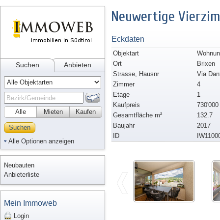
Neuwertige Vierzi
Eckdaten
Objektart
Wohnun
Ort
Brixen
Suchen
Anbieten
Strasse, Hausnr
Via Dan
Zimmer
4
Etage
1
Kaufpreis
730'000
Alle
Mieten
Kaufen
Gesamtfläche m²
132.7
Baujahr
2017
Suchen
ID
IW1100
Alle Optionen anzeigen
Neubauten
Anbieterliste
Mein Immoweb
Login