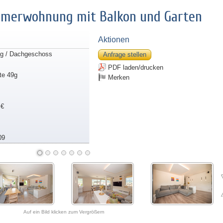
mmerwohnung mit Balkon und Garten
Aktionen
g / Dachgeschoss
Anfrage stellen
PDF laden/drucken
te 49g
Merken
 €
09
Auf ein Bild klicken zum Vergrößern