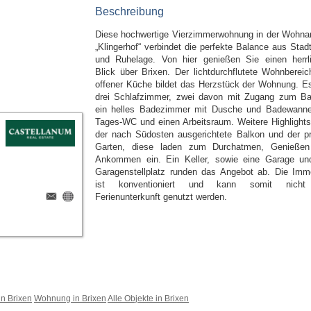
Beschreibung
Diese hochwertige Vierzimmerwohnung in der Wohna
„Klingerhof“ verbindet die perfekte Balance aus Stadt
und Ruhelage. Von hier genießen Sie einen herrl
Blick über Brixen. Der lichtdurchflutete Wohnbereic
offener Küche bildet das Herzstück der Wohnung. Es
drei Schlafzimmer, zwei davon mit Zugang zum Ba
ein helles Badezimmer mit Dusche und Badewanne
Tages-WC und einen Arbeitsraum. Weitere Highlights
der nach Südosten ausgerichtete Balkon und der pr
Garten, diese laden zum Durchatmen, Genieße
Ankommen ein. Ein Keller, sowie eine Garage un
Garagenstellplatz runden das Angebot ab. Die Immo
ist konventioniert und kann somit nicht
Ferienunterkunft genutzt werden.
n Brixen
Wohnung in Brixen
Alle Objekte in Brixen