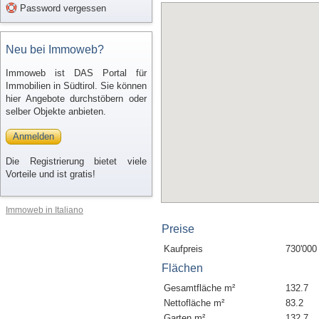
Password vergessen
Neu bei Immoweb?
Immoweb ist DAS Portal für
Immobilien in Südtirol. Sie können
hier Angebote durchstöbern oder
selber Objekte anbieten.
Anmelden
Die Registrierung bietet viele
Vorteile und ist gratis!
Immoweb in Italiano
Preise
Kaufpreis
730'000
Flächen
Gesamtfläche m²
132.7
Nettofläche m²
83.2
Garten m²
132.7