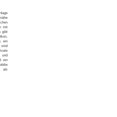
nlage
­nähe
ichen
h mit
 gibt
lkon,
, ein
 sind
ivate
n und
d ein
bilie
 als