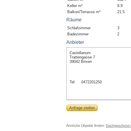
Keller m²
9.9
Balkon/Terrasse m²
21.5
Räume
Schlafzimmer
3
Badezimmer
2
Anbieter
Castellanum
Trattengasse 7
39042 Brixen
Tel.
0472201250
Anfrage stellen
Ähnliche Objekte finden:
Dachgeschoss i