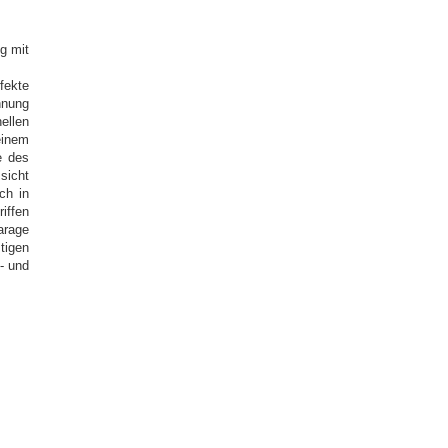
g mit
fekte
hnung
ellen
inem
e des
sicht
ch in
iffen
arage
tigen
- und