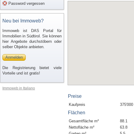
Password vergessen
Neu bei Immoweb?
Immoweb ist DAS Portal für
Immobilien in Südtirol. Sie können
hier Angebote durchstöbern oder
selber Objekte anbieten.
Anmelden
Die Registrierung bietet viele
Vorteile und ist gratis!
Immoweb in Italiano
Preise
Kaufpreis
375'000
Flächen
Gesamtfläche m²
88.1
Nettofläche m²
63.8
Garten m²
5.5