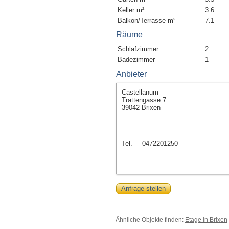
Keller m²
3.6
Balkon/Terrasse m²
7.1
Räume
Schlafzimmer
2
Badezimmer
1
Anbieter
Castellanum
Trattengasse 7
39042 Brixen
Tel.
0472201250
Anfrage stellen
Ähnliche Objekte finden:
Etage in Brixen