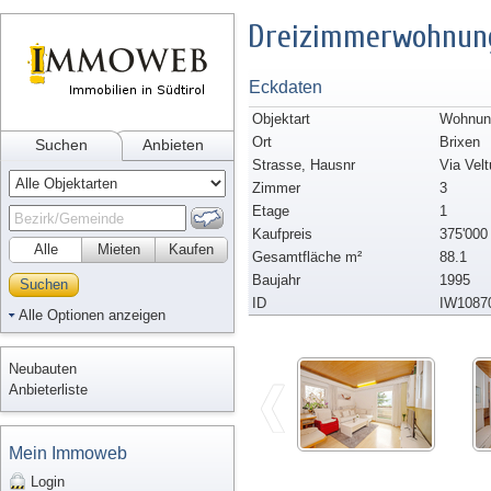
Dreizimmerwohnung
Eckdaten
Objektart
Wohnung
Ort
Brixen
Suchen
Anbieten
Strasse, Hausnr
Via Velt
Zimmer
3
Etage
1
Kaufpreis
375'000
Alle
Mieten
Kaufen
Gesamtfläche m²
88.1
Baujahr
1995
Suchen
ID
IW1087
Alle Optionen anzeigen
Neubauten
Anbieterliste
Mein Immoweb
Login