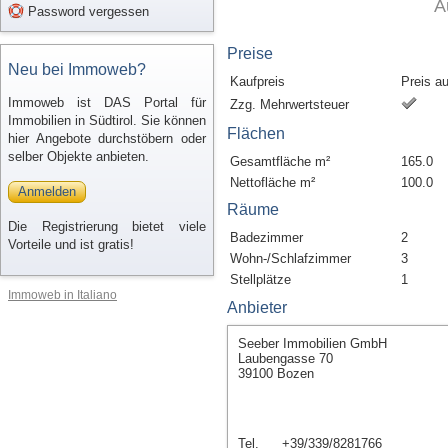
A
Password vergessen
Preise
Neu bei Immoweb?
Kaufpreis
Preis a
Immoweb ist DAS Portal für
Zzg. Mehrwertsteuer
Immobilien in Südtirol. Sie können
Flächen
hier Angebote durchstöbern oder
selber Objekte anbieten.
Gesamtfläche m²
165.0
Nettofläche m²
100.0
Anmelden
Räume
Die Registrierung bietet viele
Badezimmer
2
Vorteile und ist gratis!
Wohn-/Schlafzimmer
3
Stellplätze
1
Immoweb in Italiano
Anbieter
Seeber Immobilien GmbH
Laubengasse 70
39100 Bozen
Tel.
+39/339/8281766