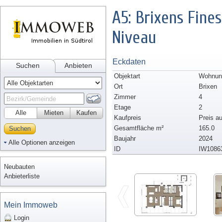
A5: Brixens Fine
Niveau
Eckdaten
Suchen
Anbieten
Objektart
Wohnun
Ort
Brixen
Zimmer
4
Etage
2
Alle
Mieten
Kaufen
Kaufpreis
Preis a
Gesamtfläche m²
165.0
Suchen
Baujahr
2024
Alle Optionen anzeigen
ID
IW1086
Neubauten
Anbieterliste
Mein Immoweb
Login