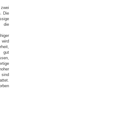
 zwei
. Die
ssige
, die
higer
 wird
heit,
h gut
ssen,
rtige
hoher
 sind
ttet.
orben