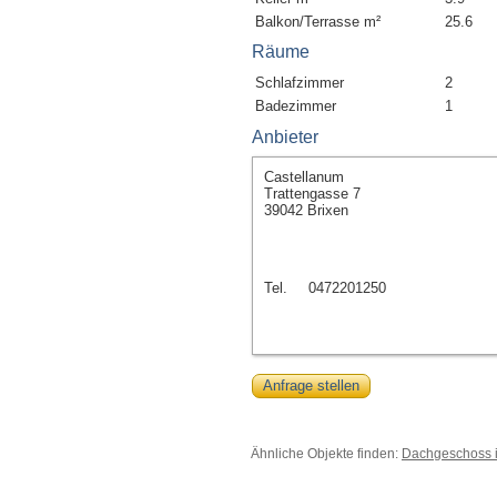
Balkon/Terrasse m²
25.6
Räume
Schlafzimmer
2
Badezimmer
1
Anbieter
Castellanum
Trattengasse 7
39042 Brixen
Tel.
0472201250
Anfrage stellen
Ähnliche Objekte finden:
Dachgeschoss i