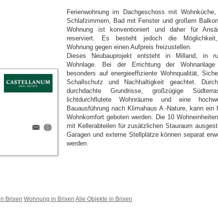
Ferienwohnung im Dachgeschoss mit Wohnküche,
Schlafzimmern, Bad mit Fenster und großem Balkon
Wohnung ist konventioniert und daher für Ansä
reserviert. Es besteht jedoch die Möglichkeit
Wohnung gegen einen Aufpreis freizustellen.
Dieses Neubauprojekt entsteht in Milland, in ru
Wohnlage. Bei der Errichtung der Wohnanlage
besonders auf energieeffiziente Wohnqualität, Sicher
Schallschutz und Nachhaltigkeit geachtet. Durc
durchdachte Grundrisse, großzügige Südterra
lichtdurchflutete Wohnräume und eine hochwe
Bauausführung nach Klimahaus A -Nature, kann ein 
Wohnkomfort geboten werden. Die 10 Wohneinheiten
mit Kellerabteilen für zusätzlichen Stauraum ausgesta
Garagen und externe Stellplätze können separat erw
werden.
n Brixen
Wohnung in Brixen
Alle Objekte in Brixen