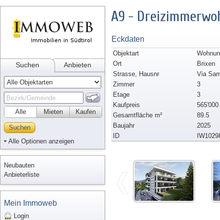
A9 - Dreizimmerwo
Eckdaten
Objektart
Wohnun
Ort
Brixen
Suchen
Anbieten
Strasse, Hausnr
Via Sar
Zimmer
3
Etage
3
Kaufpreis
565'000
Alle
Mieten
Kaufen
Gesamtfläche m²
89.5
Baujahr
2025
Suchen
ID
IW1029
Alle Optionen anzeigen
Neubauten
Anbieterliste
Mein Immoweb
Login