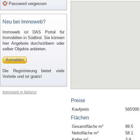
Password vergessen
Neu bei Immoweb?
Immoweb ist DAS Portal für
Immobilien in Südtirol. Sie können
hier Angebote durchstöbern oder
selber Objekte anbieten.
Anmelden
Die Registrierung bietet viele
Vorteile und ist gratis!
Immoweb in Italiano
Preise
Kaufpreis
565'000
Flächen
Gesamtfläche m²
89.5
Nettofläche m²
58.1
Keller m²
3.9