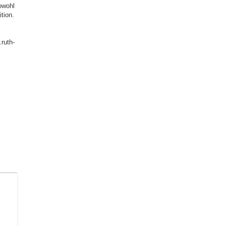
owohl
tion.
uth-