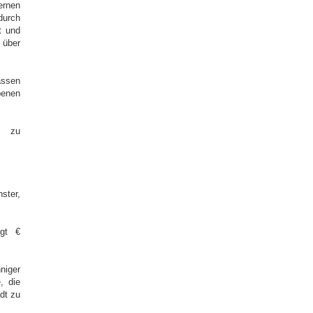
ernen
durch
t und
 über
assen
benen
g zu
ster,
ägt €
niger
, die
dt zu