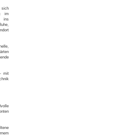
 sich
ng im
g ins
Ruhe,
ndort
elle,
ärten
gende
– mit
chnik
volle
onten
ltene
ernem