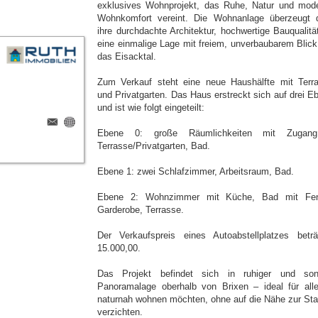
exklusives Wohnprojekt, das Ruhe, Natur und mod
Wohnkomfort vereint. Die Wohnanlage überzeugt 
ihre durchdachte Architektur, hochwertige Bauqualitä
eine einmalige Lage mit freiem, unverbaubarem Blick
das Eisacktal.
Zum Verkauf steht eine neue Haushälfte mit Terr
und Privatgarten. Das Haus erstreckt sich auf drei E
und ist wie folgt eingeteilt:
Ebene 0: große Räumlichkeiten mit Zugan
Terrasse/Privatgarten, Bad.
Ebene 1: zwei Schlafzimmer, Arbeitsraum, Bad.
Ebene 2: Wohnzimmer mit Küche, Bad mit Fen
Garderobe, Terrasse.
Der Verkaufspreis eines Autoabstellplatzes betr
15.000,00.
Das Projekt befindet sich in ruhiger und son
Panoramalage oberhalb von Brixen – ideal für alle
naturnah wohnen möchten, ohne auf die Nähe zur Sta
verzichten.