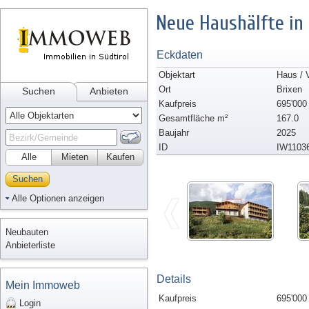
Neue Haushälfte in
Eckdaten
Objektart
Haus / V
Ort
Brixen
Suchen
Anbieten
Kaufpreis
695'000
Gesamtfläche m²
167.0
Baujahr
2025
ID
IW1103
Alle
Mieten
Kaufen
Suchen
Alle Optionen anzeigen
Neubauten
Anbieterliste
Details
Mein Immoweb
Kaufpreis
695'000
Login