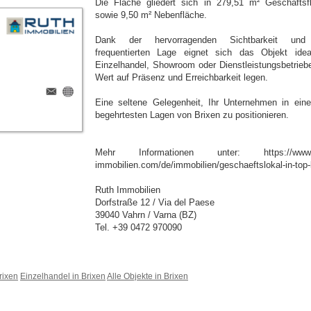
Die Fläche gliedert sich in 279,51 m² Geschäftsf
sowie 9,50 m² Nebenfläche.
Dank der hervorragenden Sichtbarkeit und
frequentierten Lage eignet sich das Objekt idea
Einzelhandel, Showroom oder Dienstleistungsbetriebe
Wert auf Präsenz und Erreichbarkeit legen.
Eine seltene Gelegenheit, Ihr Unternehmen in eine
begehrtesten Lagen von Brixen zu positionieren.
Mehr Informationen unter: https://www.r
immobilien.com/de/immobilien/geschaeftslokal-in-top-
Ruth Immobilien
Dorfstraße 12 / Via del Paese
39040 Vahrn / Varna (BZ)
Tel. +39 0472 970090
rixen
Einzelhandel in Brixen
Alle Objekte in Brixen