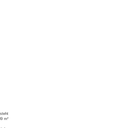
steht
89 m²