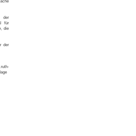
läche
 der
l für
, die
r der
uth-
lage