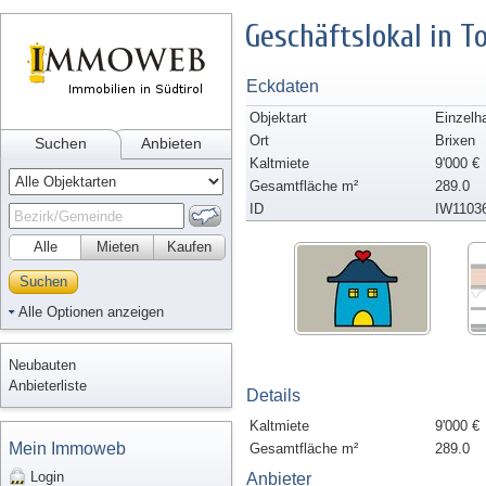
Geschäftslokal in T
Eckdaten
Objektart
Einzelh
Ort
Brixen
Suchen
Anbieten
Kaltmiete
9'000 €
Gesamtfläche m²
289.0
ID
IW1103
Alle
Mieten
Kaufen
Suchen
Alle Optionen anzeigen
Neubauten
Anbieterliste
Details
Kaltmiete
9'000 €
Mein Immoweb
Gesamtfläche m²
289.0
Login
Anbieter