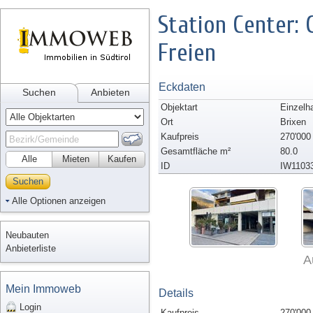
Station Center: 
Freien
Eckdaten
Suchen
Anbieten
Objektart
Einzelh
Ort
Brixen
Kaufpreis
270'000
Gesamtfläche m²
80.0
Alle
Mieten
Kaufen
ID
IW1103
Suchen
Alle Optionen anzeigen
Neubauten
Anbieterliste
A
Mein Immoweb
Details
Login
Kaufpreis
270'000