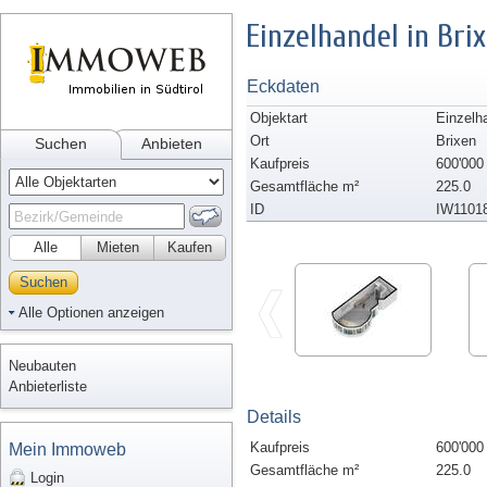
Einzelhandel in Bri
Eckdaten
Objektart
Einzelh
Ort
Brixen
Suchen
Anbieten
Kaufpreis
600'000
Gesamtfläche m²
225.0
ID
IW1101
Alle
Mieten
Kaufen
Suchen
Alle Optionen anzeigen
Neubauten
Anbieterliste
Details
Kaufpreis
600'000
Mein Immoweb
Gesamtfläche m²
225.0
Login