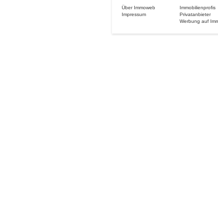
Über Immoweb
Immobilienprofis
Impressum
Privatanbieter
Werbung auf Im