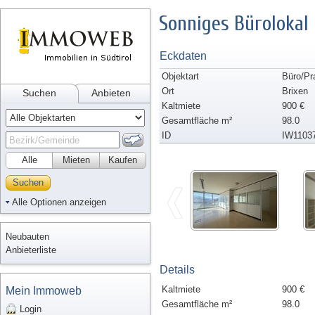
Sonniges Bürolokal 
Eckdaten
Objektart
Büro/Pr
Ort
Brixen
Suchen
Anbieten
Kaltmiete
900 €
Gesamtfläche m²
98.0
ID
IW1103
Alle
Mieten
Kaufen
Suchen
Alle Optionen anzeigen
Neubauten
Anbieterliste
Details
Kaltmiete
900 €
Mein Immoweb
Gesamtfläche m²
98.0
Login