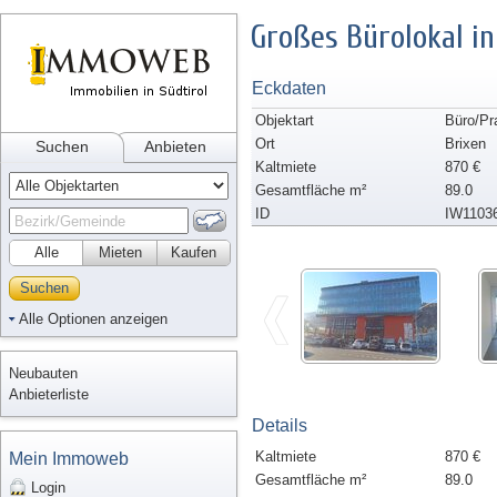
Großes Bürolokal in
Eckdaten
Objektart
Büro/Pr
Ort
Brixen
Suchen
Anbieten
Kaltmiete
870 €
Gesamtfläche m²
89.0
ID
IW1103
Alle
Mieten
Kaufen
Suchen
Alle Optionen anzeigen
Neubauten
Anbieterliste
Details
Kaltmiete
870 €
Mein Immoweb
Gesamtfläche m²
89.0
Login