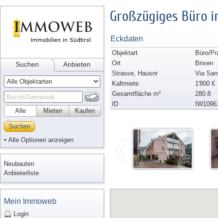
Großzügiges Büro i
Eckdaten
Objektart
Büro/Pr
Ort
Brixen
Suchen
Anbieten
Strasse, Hausnr
Via San
Kaltmiete
1'800 €
Gesamtfläche m²
280.8
ID
IW1096
Alle
Mieten
Kaufen
Suchen
Alle Optionen anzeigen
Neubauten
Anbieterliste
Mein Immoweb
Login