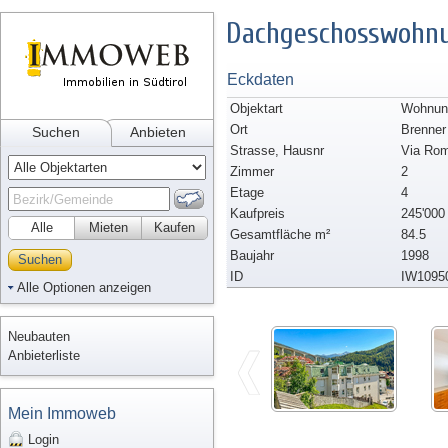
Dachgeschosswohnu
Eckdaten
Objektart
Wohnun
Ort
Brenner
Suchen
Anbieten
Strasse, Hausnr
Via Ro
Zimmer
2
Etage
4
Kaufpreis
245'000
Alle
Mieten
Kaufen
Gesamtfläche m²
84.5
Baujahr
1998
Suchen
ID
IW1095
Alle Optionen anzeigen
Neubauten
Anbieterliste
Mein Immoweb
Login