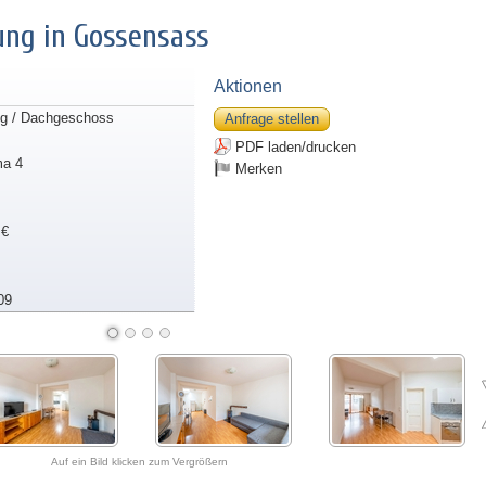
ng in Gossensass
Aktionen
g / Dachgeschoss
Anfrage stellen
PDF laden/drucken
ma 4
Merken
 €
09
Auf ein Bild klicken zum Vergrößern