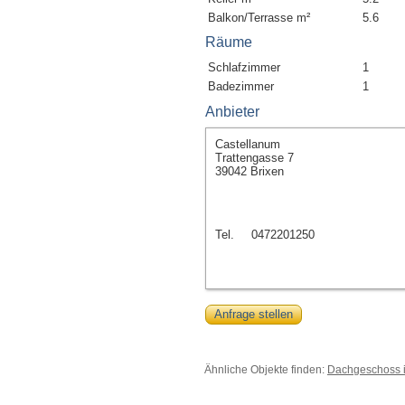
Balkon/Terrasse m²
5.6
Räume
Schlafzimmer
1
Badezimmer
1
Anbieter
Castellanum
Trattengasse 7
39042 Brixen
Tel.
0472201250
Anfrage stellen
Ähnliche Objekte finden:
Dachgeschoss i