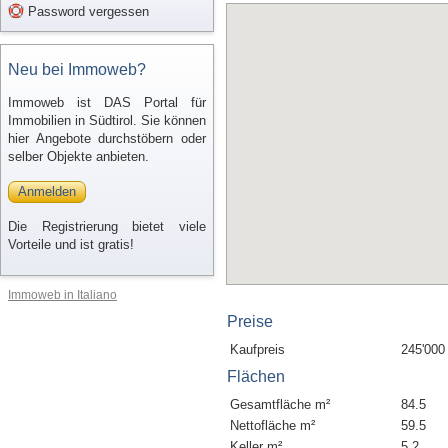
Password vergessen
Neu bei Immoweb?
Immoweb ist DAS Portal für
Immobilien in Südtirol. Sie können
hier Angebote durchstöbern oder
selber Objekte anbieten.
Anmelden
Die Registrierung bietet viele
Vorteile und ist gratis!
Immoweb in Italiano
Preise
Kaufpreis
245'000
Flächen
Gesamtfläche m²
84.5
Nettofläche m²
59.5
Keller m²
5.2