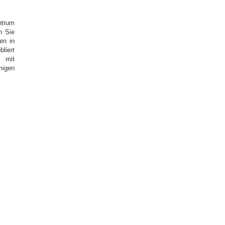
ntrum
n Sie
en in
liert
 mit
igen