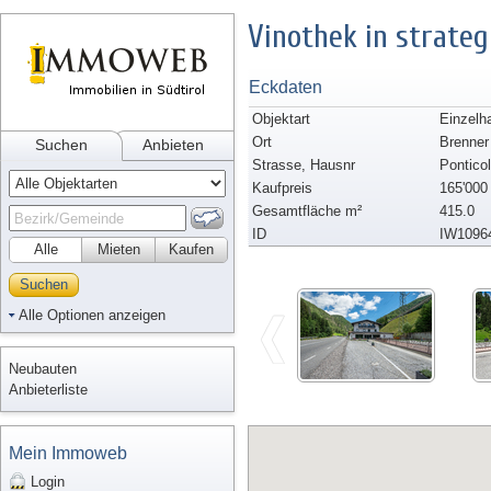
Vinothek in strateg
Eckdaten
Objektart
Einzelh
Ort
Brenner
Suchen
Anbieten
Strasse, Hausnr
Pontico
Kaufpreis
165'000
Gesamtfläche m²
415.0
ID
IW1096
Alle
Mieten
Kaufen
Suchen
Alle Optionen anzeigen
Neubauten
Anbieterliste
Mein Immoweb
Login