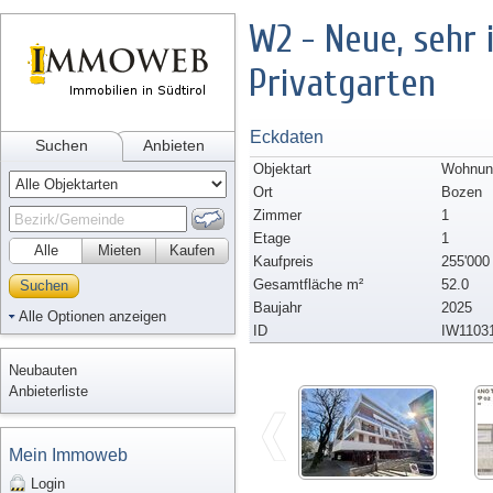
W2 - Neue, sehr
Privatgarten
Eckdaten
Suchen
Anbieten
Objektart
Wohnun
Ort
Bozen
Zimmer
1
Etage
1
Alle
Mieten
Kaufen
Kaufpreis
255'000
Gesamtfläche m²
52.0
Suchen
Baujahr
2025
Alle Optionen anzeigen
ID
IW1103
Neubauten
Anbieterliste
Mein Immoweb
Login