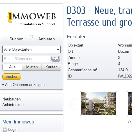
D303 - Neue, tr
Terrasse und gr
Eckdaten
Suchen
Anbieten
Objektart
Wohnun
Ort
Bozen
Zimmer
3
Etage
4
Alle
Mieten
Kaufen
Gesamtfläche m²
134.0
ID
IW1102
Suchen
Alle Optionen anzeigen
Neubauten
Anbieterliste
A
Mein Immoweb
Login