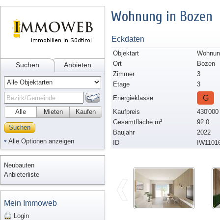
Wohnung in Bozen
Eckdaten
Objektart
Wohnun
Ort
Bozen
Suchen
Anbieten
Zimmer
3
Etage
3
G
Energieklasse
Alle
Mieten
Kaufen
Kaufpreis
430'000
Gesamtfläche m²
92.0
Suchen
Baujahr
2022
Alle Optionen anzeigen
ID
IW1101
Neubauten
Anbieterliste
Mein Immoweb
Login