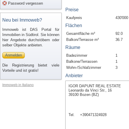
Password vergessen
Preise
Kaufpreis
430'000
Neu bei Immoweb?
Flächen
Immoweb ist DAS Portal für
Gesamtfläche m²
92.0
Immobilien in Südtirol. Sie können
Balkon/Terrasse m²
36.7
hier Angebote durchstöbern oder
selber Objekte anbieten.
Räume
Anmelden
Badezimmer
1
Balkone/Terrassen
1
Die Registrierung bietet viele
Wohn-/Schlafzimmer
3
Vorteile und ist gratis!
Anbieter
Immoweb in Italiano
IGOR DAPUNT REAL ESTATE
Leonardo da Vinci Str., 16
39100 Bozen (BZ)
Tel.
+390471324928