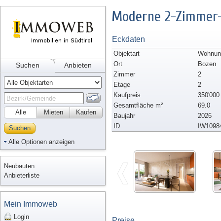
Moderne 2-Zimmer-
Eckdaten
Objektart
Wohnung
Ort
Bozen
Suchen
Anbieten
Zimmer
2
Etage
2
Kaufpreis
350'000
Gesamtfläche m²
69.0
Alle
Mieten
Kaufen
Baujahr
2026
ID
IW1098
Suchen
Alle Optionen anzeigen
Neubauten
Anbieterliste
Mein Immoweb
Login
Preise