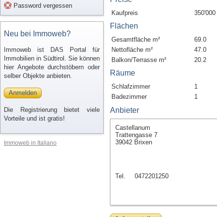
Password vergessen
Kaufpreis
350'000
Flächen
Neu bei Immoweb?
Gesamtfläche m²
69.0
Immoweb ist DAS Portal für
Nettofläche m²
47.0
Immobilien in Südtirol. Sie können
Balkon/Terrasse m²
20.2
hier Angebote durchstöbern oder
Räume
selber Objekte anbieten.
Schlafzimmer
1
Anmelden
Badezimmer
1
Die Registrierung bietet viele
Anbieter
Vorteile und ist gratis!
Castellanum
Trattengasse 7
39042 Brixen
Immoweb in Italiano
Tel.
0472201250