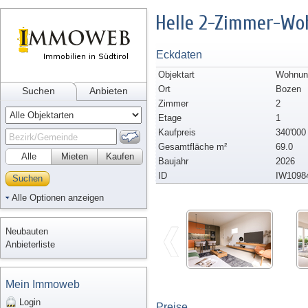
Helle 2-Zimmer-Wo
Eckdaten
Objektart
Wohnung
Ort
Bozen
Suchen
Anbieten
Zimmer
2
Etage
1
Kaufpreis
340'000
Gesamtfläche m²
69.0
Alle
Mieten
Kaufen
Baujahr
2026
ID
IW1098
Suchen
Alle Optionen anzeigen
Neubauten
Anbieterliste
Mein Immoweb
Login
Preise