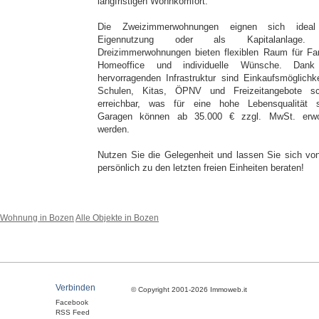
langfristigen Wohnkomfort.
Die Zweizimmerwohnungen eignen sich ideal
Eigennutzung oder als Kapitalanlage.
Dreizimmerwohnungen bieten flexiblen Raum für Fam
Homeoffice und individuelle Wünsche. Dank
hervorragenden Infrastruktur sind Einkaufsmöglichke
Schulen, Kitas, ÖPNV und Freizeitangebote sc
erreichbar, was für eine hohe Lebensqualität s
Garagen können ab 35.000 € zzgl. MwSt. erw
werden.
Nutzen Sie die Gelegenheit und lassen Sie sich vo
persönlich zu den letzten freien Einheiten beraten!
Wohnung in Bozen
Alle Objekte in Bozen
Verbinden
© Copyright 2001-2026 Immoweb.it
Facebook
RSS Feed