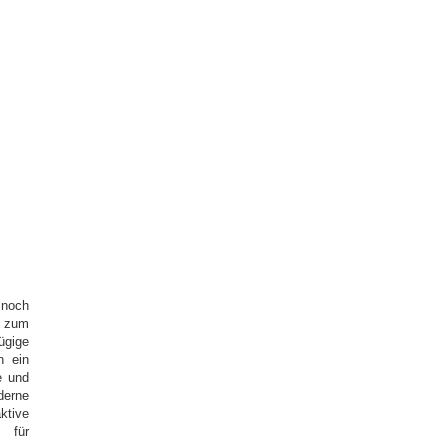
 noch
 zum
gige
n ein
e und
derne
ktive
n für