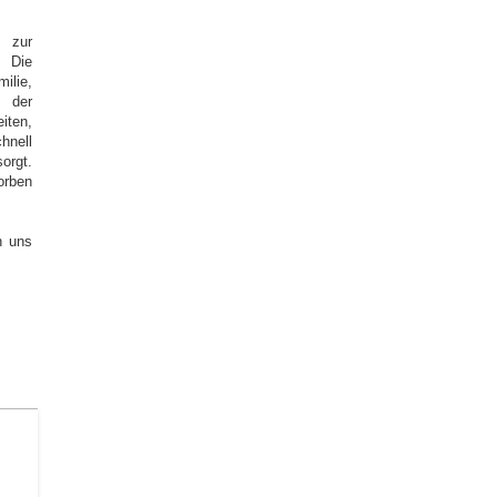
 zur
 Die
ilie,
 der
iten,
hnell
orgt.
orben
n uns