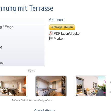
hnung mit Terrasse
Aktionen
 / Etage
Anfrage stellen
PDF laden/drucken
Merken
 €
46
Auf ein Bild klicken zum Vergrößern
Ausstattung