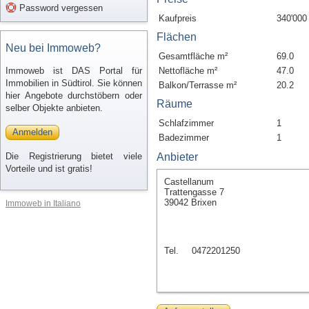
Password vergessen
Kaufpreis
340'000
Flächen
Neu bei Immoweb?
Gesamtfläche m²
69.0
Immoweb ist DAS Portal für
Nettofläche m²
47.0
Immobilien in Südtirol. Sie können
Balkon/Terrasse m²
20.2
hier Angebote durchstöbern oder
Räume
selber Objekte anbieten.
Schlafzimmer
1
Anmelden
Badezimmer
1
Die Registrierung bietet viele
Anbieter
Vorteile und ist gratis!
Castellanum
Trattengasse 7
39042 Brixen
Immoweb in Italiano
Tel.
0472201250