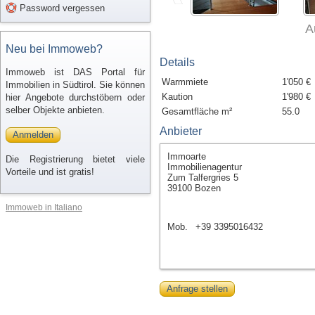
Password vergessen
A
Neu bei Immoweb?
Details
Immoweb ist DAS Portal für
Warmmiete
1'050 €
Immobilien in Südtirol. Sie können
Kaution
1'980 €
hier Angebote durchstöbern oder
selber Objekte anbieten.
Gesamtfläche m²
55.0
Anbieter
Anmelden
Immoarte
Die Registrierung bietet viele
Immobilienagentur
Vorteile und ist gratis!
Zum Talfergries 5
39100 Bozen
Immoweb in Italiano
Mob.
+39 3395016432
Anfrage stellen