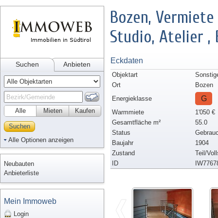
Bozen, Vermiete 
Studio, Atelier ,
Eckdaten
Suchen
Anbieten
Objektart
Sonstig
Ort
Bozen
G
Energieklasse
Alle
Mieten
Kaufen
Warmmiete
1'050 €
Gesamtfläche m²
55.0
Suchen
Status
Gebrauc
Alle Optionen anzeigen
Baujahr
1904
Zustand
Teil/Vol
ID
IW7767
Neubauten
Anbieterliste
Mein Immoweb
Login