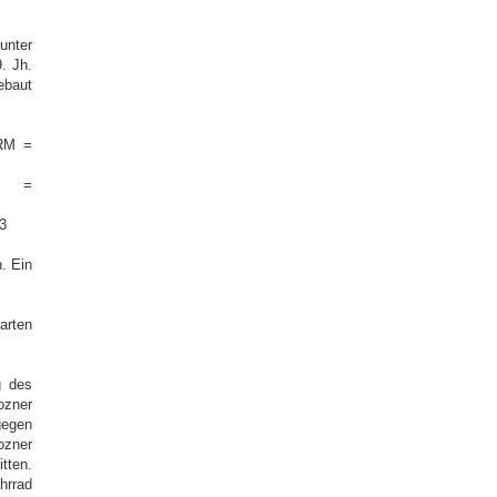
unter
. Jh.
ebaut
RM =
E =
3
n. Ein
arten
g des
ozner
gegen
ozner
tten.
hrrad