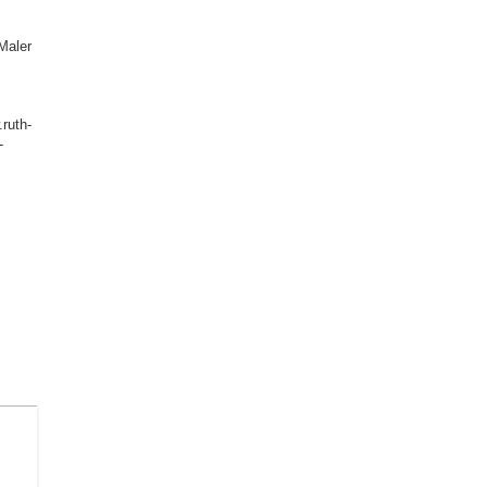
Maler
uth-
-