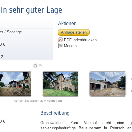
in sehr guter Lage
Aktionen
es / Sonstige
Anfrage stellen
PDF laden/drucken
0 €
Merken
12
Auf ein Bild klicken zum Vergrößern
Beschreibung
0 €
Grünewaldhof: Zum Verkauf steht eine gr
sanierungsbedürftige Bausubstanz in Rentsch a