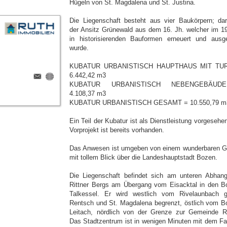
Hügeln von St. Magdalena und St. Justina.
Die Liegenschaft besteht aus vier Baukörpern; dar
der Ansitz Grünewald aus dem 16. Jh. welcher im 19
in historisierenden Bauformen erneuert und ausg
wurde.
KUBATUR URBANISTISCH HAUPTHAUS MIT TU
6.442,42 m3
KUBATUR URBANISTISCH NEBENGEBÄUD
4.108,37 m3
KUBATUR URBANISTISCH GESAMT = 10.550,79 m
Ein Teil der Kubatur ist als Dienstleistung vorgesehe
Vorprojekt ist bereits vorhanden.
Das Anwesen ist umgeben von einem wunderbaren G
mit tollem Blick über die Landeshauptstadt Bozen.
Die Liegenschaft befindet sich am unteren Abhan
Rittner Bergs am Übergang vom Eisacktal in den B
Talkessel. Er wird westlich vom Rivelaunbach 
Rentsch und St. Magdalena begrenzt, östlich vom B
Leitach, nördlich von der Grenze zur Gemeinde Ri
Das Stadtzentrum ist in wenigen Minuten mit dem Fa