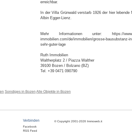
erreichbar.
In der Villa Grünwald verstarb 1926 der hier lebende 
Albin Egger-Lienz.
Mehr Informationen unter: https://www.r
immobilien.com/de/immobilien/grosse-bausubstanz-in
sehr-guter-lage
Ruth Immobilien
Waltherplatz 2 / Piazza Walther
39100 Bozen / Bolzano (BZ)
Tel. +39 0471 090790
zen
Sonstiges in Bozen
Alle Objekte in Bozen
Verbinden
© Copyright 2001-2026 Immoweb.it
Facebook
RSS Feed