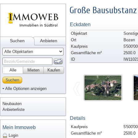
Große Bausubstanz 
Eckdaten
Objektart
Sonstig
Ort
Bozen
Suchen
Anbieten
Kaufpreis
5'500'00
Gesamtfläche m²
2500.0
ID
IW1102
Alle
Mieten
Kaufen
Suchen
Alle Optionen anzeigen
Neubauten
Anbieterliste
Details
Kaufpreis
5'500'00
Mein Immoweb
Gesamtfläche m²
2500.0
Login