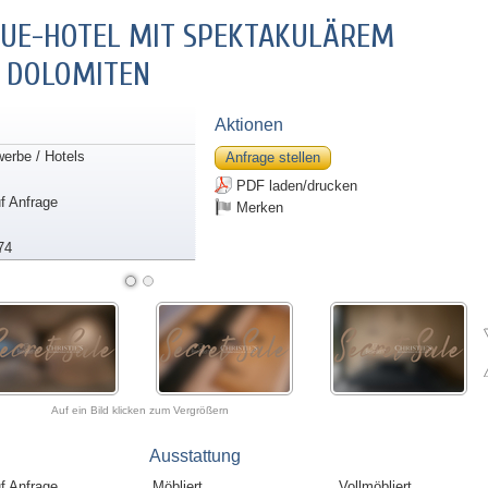
QUE-HOTEL MIT SPEKTAKULÄREM
 DOLOMITEN
Aktionen
erbe / Hotels
Anfrage stellen
PDF laden/drucken
uf Anfrage
Merken
74
Auf ein Bild klicken zum Vergrößern
Ausstattung
uf Anfrage
Möbliert
Vollmöbliert