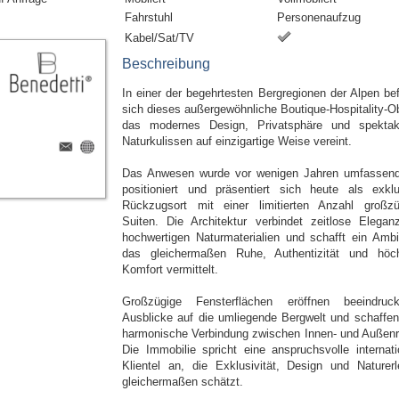
Fahrstuhl
Personenaufzug
Kabel/Sat/TV
Beschreibung
In einer der begehrtesten Bergregionen der Alpen bef
sich dieses außergewöhnliche Boutique-Hospitality-Ob
das modernes Design, Privatsphäre und spektak
Naturkulissen auf einzigartige Weise vereint.
Das Anwesen wurde vor wenigen Jahren umfassen
positioniert und präsentiert sich heute als exklu
Rückzugsort mit einer limitierten Anzahl großzü
Suiten. Die Architektur verbindet zeitlose Elegan
hochwertigen Naturmaterialien und schafft ein Ambi
das gleichermaßen Ruhe, Authentizität und höc
Komfort vermittelt.
Großzügige Fensterflächen eröffnen beeindruc
Ausblicke auf die umliegende Bergwelt und schaffen
harmonische Verbindung zwischen Innen- und Außen
Die Immobilie spricht eine anspruchsvolle internati
Klientel an, die Exklusivität, Design und Naturerl
gleichermaßen schätzt.