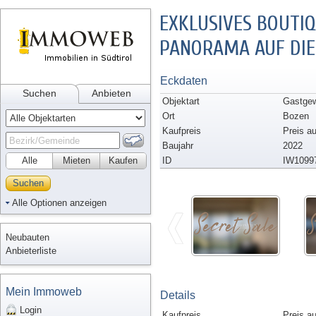
EXKLUSIVES BOUTI
PANORAMA AUF DIE
Eckdaten
Suchen
Anbieten
Objektart
Gastgew
Ort
Bozen
Kaufpreis
Preis a
Baujahr
2022
Alle
Mieten
Kaufen
ID
IW1099
Suchen
Alle Optionen anzeigen
Neubauten
Anbieterliste
Mein Immoweb
Details
Login
Kaufpreis
Preis a