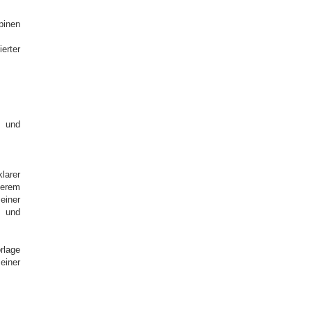
pinen
rter
 und
larer
terem
einer
n und
rlage
einer