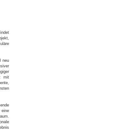
indet
jekt,
uläre
d neu
siver
giger
z mit
ente,
hsten
kende
 eine
raum.
onale
ebnis