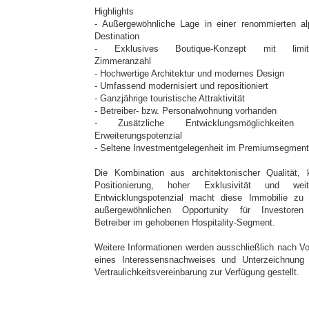
Highlights
- Außergewöhnliche Lage in einer renommierten al
Destination
- Exklusives Boutique-Konzept mit limitie
Zimmeranzahl
- Hochwertige Architektur und modernes Design
- Umfassend modernisiert und repositioniert
- Ganzjährige touristische Attraktivität
- Betreiber- bzw. Personalwohnung vorhanden
- Zusätzliche Entwicklungsmöglichkeiten
Erweiterungspotenzial
- Seltene Investmentgelegenheit im Premiumsegment
Die Kombination aus architektonischer Qualität, k
Positionierung, hoher Exklusivität und wei
Entwicklungspotenzial macht diese Immobilie zu 
außergewöhnlichen Opportunity für Investore
Betreiber im gehobenen Hospitality-Segment.
Weitere Informationen werden ausschließlich nach Vo
eines Interessensnachweises und Unterzeichnung 
Vertraulichkeitsvereinbarung zur Verfügung gestellt.