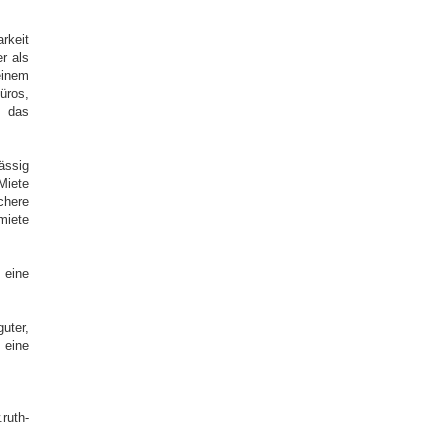
rkeit
r als
einem
üros,
t das
ässig
Miete
chere
miete
 eine
uter,
 eine
uth-