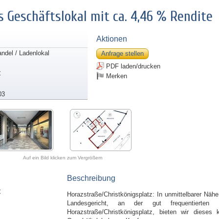
s Geschäftslokal mit ca. 4,46 % Rendite
Aktionen
andel / Ladenlokal
Anfrage stellen
PDF laden/drucken
€
Merken
03
Auf ein Bild klicken zum Vergrößern
Beschreibung
€
Horazstraße/Christkönigsplatz: In unmittelbarer Näh
Landesgericht, an der gut frequentierten 
Horazstraße/Christkönigsplatz, bieten wir dieses k