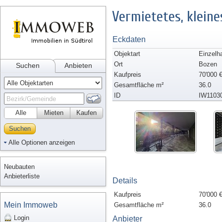
Vermietetes, kleine
Eckdaten
Objektart
Einzelh
Ort
Bozen
Suchen
Anbieten
Kaufpreis
70'000 
Gesamtfläche m²
36.0
ID
IW1103
Alle
Mieten
Kaufen
Suchen
Alle Optionen anzeigen
Neubauten
Anbieterliste
Details
Kaufpreis
70'000 
Mein Immoweb
Gesamtfläche m²
36.0
Login
Anbieter