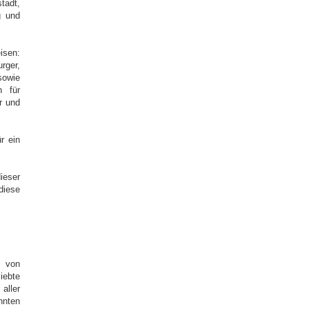
tadt,
g und
eisen:
rger,
sowie
h für
r und
r ein
ieser
iese
s von
iebte
aller
nnten