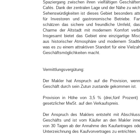
Spaziergang zwischen ihren vielfältigen Geschäfte
Cafés. Dank der zentralen Lage und der Nähe zu wich
Sehenswürdigkeiten ist dieses Gebiet besonders attr
für Investoren und gastronomische Betriebe. Fam
schätzen das sichere und freundliche Umfeld, da
Charme der Altstadt mit modernem Komfort verbi
Insgesamt bietet das Gebiet eine einzigartige Mis
aus historischer Atmosphäre und modernem Stadtl
was es zu einem attraktiven Standort für eine Vielzah
Geschäftsmöglichkeiten macht.
Vermittlungsvergütung:
Der Makler hat Anspruch auf die Provision, wen
Geschäft durch sein Zutun zustande gekommen ist.
Provision in Höhe von 3,5 % (drei,fünf Prozent) 
gesetzlicher MwSt. auf den Verkaufspreis.
Der Anspruch des Maklers entsteht mit Abschlus
Geschäfts und ist vom Käufer an den Makler inne
von 30 Tagen ab der Annahme des Kaufantrages ode
Unterzeichnung des Kaufvorvertrages zu entrichten.