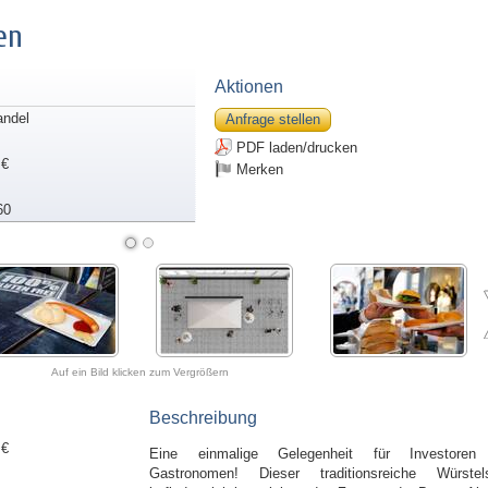
en
Aktionen
andel
Anfrage stellen
PDF laden/drucken
 €
Merken
60
Auf ein Bild klicken zum Vergrößern
Beschreibung
 €
Eine einmalige Gelegenheit für Investoren
Gastronomen! Dieser traditionsreiche Würstel