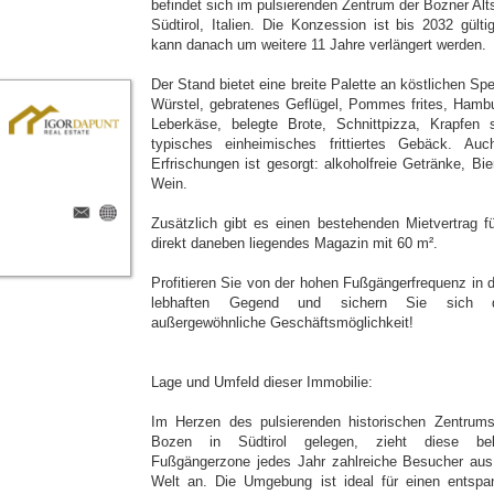
befindet sich im pulsierenden Zentrum der Bozner Alts
Südtirol, Italien. Die Konzession ist bis 2032 gülti
kann danach um weitere 11 Jahre verlängert werden.
Der Stand bietet eine breite Palette an köstlichen Sp
Würstel, gebratenes Geflügel, Pommes frites, Hambu
Leberkäse, belegte Brote, Schnittpizza, Krapfen 
typisches einheimisches frittiertes Gebäck. Auc
Erfrischungen ist gesorgt: alkoholfreie Getränke, Bie
Wein.
Zusätzlich gibt es einen bestehenden Mietvertrag fü
direkt daneben liegendes Magazin mit 60 m².
Profitieren Sie von der hohen Fußgängerfrequenz in d
lebhaften Gegend und sichern Sie sich d
außergewöhnliche Geschäftsmöglichkeit!
Lage und Umfeld dieser Immobilie:
Im Herzen des pulsierenden historischen Zentrum
Bozen in Südtirol gelegen, zieht diese bel
Fußgängerzone jedes Jahr zahlreiche Besucher aus 
Welt an. Die Umgebung ist ideal für einen entspa