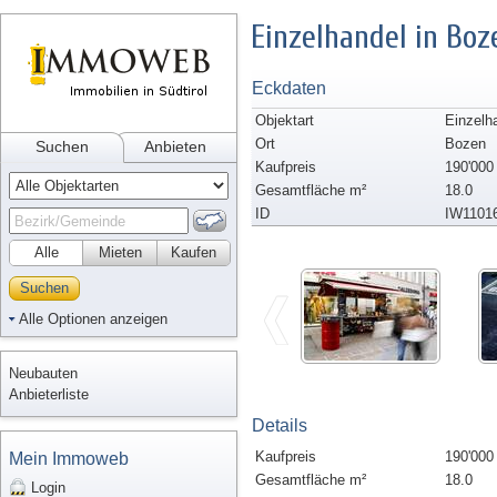
Einzelhandel in Boz
Eckdaten
Objektart
Einzelh
Ort
Bozen
Suchen
Anbieten
Kaufpreis
190'000
Gesamtfläche m²
18.0
ID
IW1101
Alle
Mieten
Kaufen
Suchen
Alle Optionen anzeigen
Neubauten
Anbieterliste
Details
Kaufpreis
190'000
Mein Immoweb
Gesamtfläche m²
18.0
Login