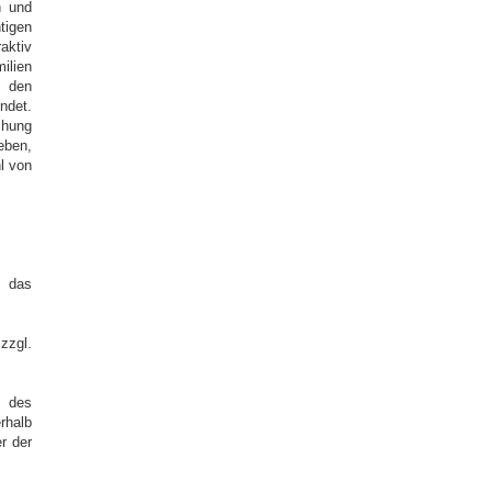
n und
tigen
aktiv
ilien
s den
ndet.
chung
eben,
l von
n das
zzgl.
s des
rhalb
r der