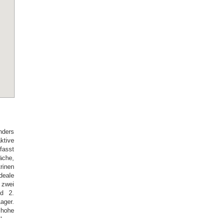
nders
tive
fasst
äche,
rinen
deale
zwei
d 2.
ager.
hohe