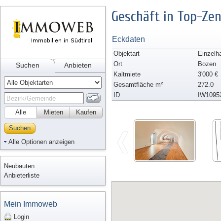
Geschäft in Top-Ze
Eckdaten
Objektart
Einzelh
Ort
Bozen
Suchen
Anbieten
Kaltmiete
3'000 €
Gesamtfläche m²
272.0
ID
IW1095
Alle
Mieten
Kaufen
Suchen
Alle Optionen anzeigen
Neubauten
Anbieterliste
Mein Immoweb
Login