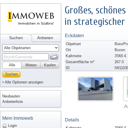
Großes, schönes
in strategischer
Eckdaten
Suchen
Anbieten
Objektart
Büro/Pr
Ort
Bozen
Kaltmiete
3'065 €
Gesamtfläche m²
267.0
Alle
Mieten
Kaufen
ID
IW1103
Suchen
Alle Optionen anzeigen
Neubauten
Anbieterliste
A
Mein Immoweb
Details
Login
Kaltmiete
3'065 €