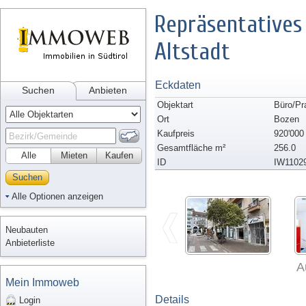
Repräsentatives
Altstadt
Eckdaten
Suchen
Anbieten
Objektart
Büro/Pr
Ort
Bozen
Kaufpreis
920'000
Gesamtfläche m²
256.0
Alle
Mieten
Kaufen
ID
IW1102
Suchen
Alle Optionen anzeigen
Neubauten
Anbieterliste
A
Mein Immoweb
Details
Login