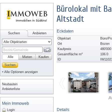
Bürolokal mit Ba
Altstadt
Eckdaten
Suchen
Anbieten
Objektart
Büro/Pr
Ort
Bozen
Kaufpreis
480'000
Gesamtfläche m²
106.0
Alle
Mieten
Kaufen
ID
IW1102
Suchen
Alle Optionen anzeigen
Neubauten
Anbieterliste
A
Mein Immoweb
Details
Login